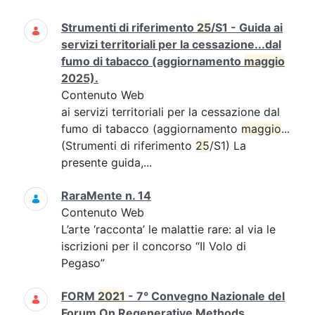
Strumenti di riferimento
25
/S1 - Guida ai
servizi territoriali per la cessazione...dal
fumo di tabacco (aggiornamento
maggio
2025).
Contenuto Web
ai servizi territoriali per la cessazione dal
fumo di tabacco (aggiornamento
maggio
...
(Strumenti di riferimento
25
/S1) La
presente guida,...
RaraMente n. 14
Contenuto Web
L’arte ‘racconta’ le malattie rare: al via le
iscrizioni per il concorso “Il Volo di
Pegaso”
FORM
2021
- 7° Convegno Nazionale del
Forum On Regenerative Methods