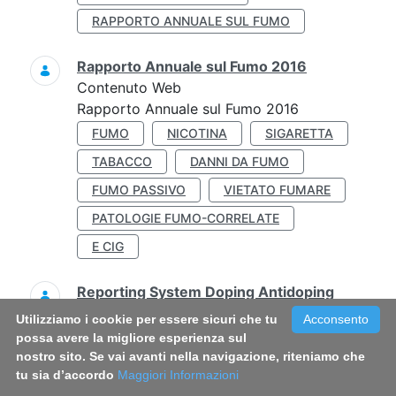
RAPPORTO ANNUALE SUL FUMO
Rapporto Annuale sul Fumo 2016
Contenuto Web
Rapporto Annuale sul Fumo 2016
FUMO
NICOTINA
SIGARETTA
TABACCO
DANNI DA FUMO
FUMO PASSIVO
VIETATO FUMARE
PATOLOGIE FUMO-CORRELATE
E CIG
Reporting System Doping Antidoping
(RSDA) 2011
Utilizziamo i cookie per essere sicuri che tu
Acconsento
Contenuto Web
possa avere la migliore esperienza sul
Reporting System 2011
nostro sito. Se vai avanti nella navigazione, riteniamo che
tu sia d’accordo
Maggiori Informazioni
LOTTA AL DOPING