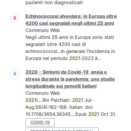
pazienti non diagnosticati
Echinococcosi alveolare: in Europa oltre
4200 casi segnalati negli ultimi
25
anni
Contenuto Web
Negli ultimi
25
anni in Europa sono stati
segnalati oltre 4200 casi di
echinococcosi...In generale l’incidenza in
Europa nel periodo
2021
-2023 è...
2020 - Sintomi da Covid-19, ansia e
stress durante la pandemia: uno studio
longitudinale sui gemelli italiani
Contenuto Web
2021
)....Riv Psichiatr.
2021
Jul-
Aug;56(4):182-188. Italian. doi:
10.1708/3654.36345....Epub
2021
Oct 31.
COVID-19