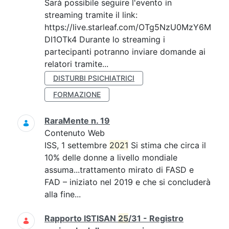
Sarà possibile seguire l'evento in
streaming tramite il link:
https://live.starleaf.com/OTg5NzU0MzY6M
DI1OTk4 Durante lo streaming i
partecipanti potranno inviare domande ai
relatori tramite...
DISTURBI PSICHIATRICI
FORMAZIONE
RaraMente n. 19
Contenuto Web
ISS, 1 settembre
2021
Si stima che circa il
10% delle donne a livello mondiale
assuma...trattamento mirato di FASD e
FAD – iniziato nel 2019 e che si concluderà
alla fine...
Rapporto ISTISAN
25
/31 - Registro