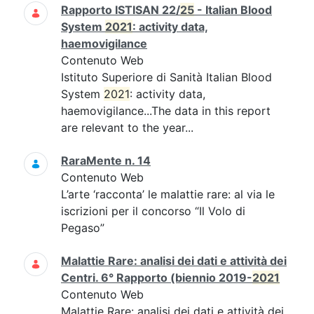
Rapporto ISTISAN 22/
25
- Italian Blood
System
2021
: activity data,
haemovigilance
Contenuto Web
Istituto Superiore di Sanità Italian Blood
System
2021
: activity data,
haemovigilance...The data in this report
are relevant to the year...
RaraMente n. 14
Contenuto Web
L’arte ‘racconta’ le malattie rare: al via le
iscrizioni per il concorso “Il Volo di
Pegaso”
Malattie Rare: analisi dei dati e attività dei
Centri. 6° Rapporto (biennio 2019-
2021
Contenuto Web
Malattie Rare: analisi dei dati e attività dei