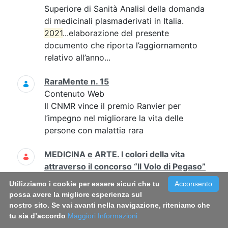
Superiore di Sanità Analisi della domanda
di medicinali plasmaderivati in Italia.
2021
...elaborazione del presente
documento che riporta l’aggiornamento
relativo all’anno...
RaraMente n. 15
Contenuto Web
Il CNMR vince il premio Ranvier per
l’impegno nel migliorare la vita delle
persone con malattia rara
MEDICINA e ARTE. I colori della vita
attraverso il concorso “Il Volo di Pegaso”
Contenuto Web
Utilizziamo i cookie per essere sicuri che tu
Acconsento
2021
-02-23 non previsti Amalia Egle
possa avere la migliore esperienza sul
Gentile, Antonella Sanseverino, Angela
nostro sito. Se vai avanti nella navigazione, riteniamo che
Ruocco...angela.ruocco@iss.it; l'evento si
tu sia d’accordo
Maggiori Informazioni
svolgerà in streaming 0649904420