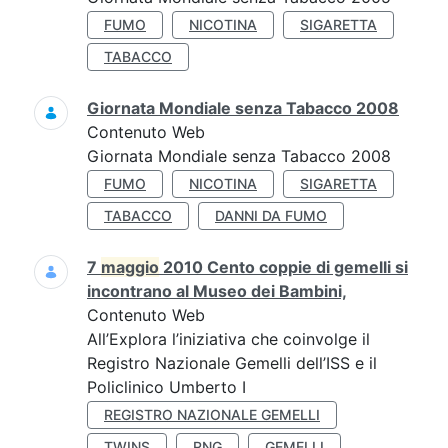
FUMO
NICOTINA
SIGARETTA
TABACCO
Giornata Mondiale senza Tabacco 2008
Contenuto Web
Giornata Mondiale senza Tabacco 2008
FUMO
NICOTINA
SIGARETTA
TABACCO
DANNI DA FUMO
7
maggio
2010 Cento coppie di gemelli si
incontrano al Museo dei Bambini,
Contenuto Web
All’Explora l’iniziativa che coinvolge il
Registro Nazionale Gemelli dell’ISS e il
Policlinico Umberto I
REGISTRO NAZIONALE GEMELLI
TWINS
RNG
GEMELLI