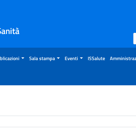
Sanità
blicazioni
Sala stampa
Eventi
ISSalute
Amministraz
enti