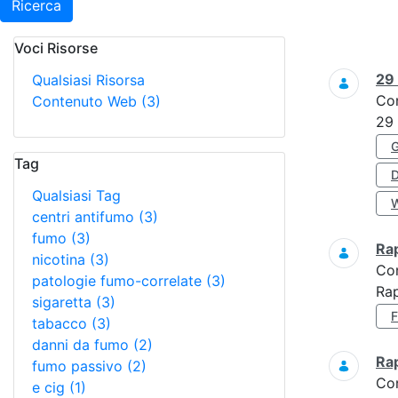
Ricerca
Voci Risorse
Ricerca
29
Qualsiasi Risorsa
Co
Contenuto Web
(3)
29
Tag
Qualsiasi Tag
centri antifumo
(3)
fumo
(3)
Ra
nicotina
(3)
Co
patologie fumo-correlate
(3)
Rap
sigaretta
(3)
tabacco
(3)
danni da fumo
(2)
Ra
fumo passivo
(2)
Co
e cig
(1)