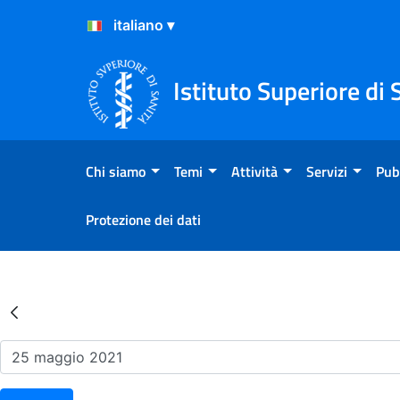
Salta al Contenuto
Salta al Footer
Istituto Superiore di 
Chi siamo
Temi
Attività
Servizi
Pub
Protezione dei dati
Risultati della Ricerca - Ev