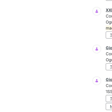
XXI
Co
Ogn
ma
Gi
Co
Ogn
Gio
Co
’IS