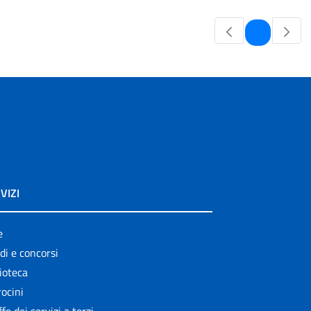
Pagina
1
VIZI
e
di e concorsi
ioteca
ocini