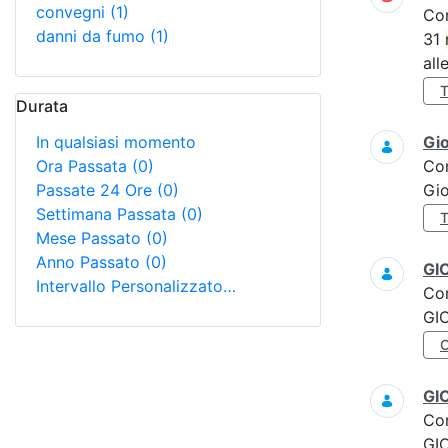
convegni
(1)
Co
danni da fumo
(1)
31
all
Durata
In qualsiasi momento
Gi
Ora Passata
(0)
Co
Passate 24 Ore
(0)
Gi
Settimana Passata
(0)
Mese Passato
(0)
Anno Passato
(0)
GI
Intervallo Personalizzato…
Co
GI
GI
Co
GI