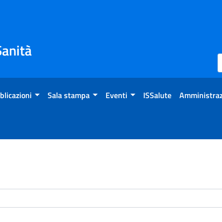
Sanità
blicazioni
Sala stampa
Eventi
ISSalute
Amministraz
enti