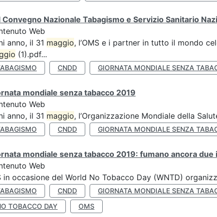
 Convegno Nazionale Tabagismo e Servizio Sanitario Naz
ntenuto Web
i anno, il 31
maggio
, l’OMS e i partner in tutto il mondo 
ggio
(1).pdf...
TABAGISMO
CNDD
GIORNATA MONDIALE SENZA TABA
ornata mondiale senza tabacco 2019
ntenuto Web
i anno, il 31
maggio
, l’Organizzazione Mondiale della Salut
TABAGISMO
CNDD
GIORNATA MONDIALE SENZA TABA
rnata mondiale senza tabacco 2019: fumano ancora due ita
ntenuto Web
S in occasione del World No Tobacco Day (WNTD) organizz
TABAGISMO
CNDD
GIORNATA MONDIALE SENZA TABA
NO TOBACCO DAY
OMS