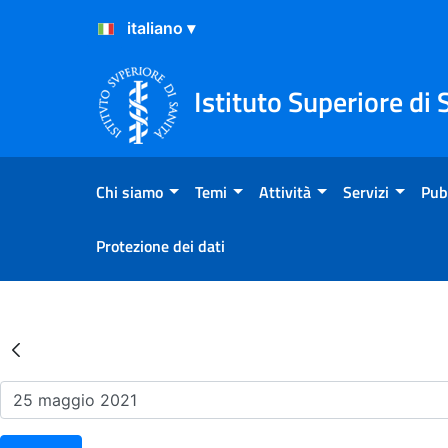
Salta al Contenuto
Salta al Footer
Istituto Superiore di 
Chi siamo
Temi
Attività
Servizi
Pub
Protezione dei dati
Risultati della Ricerca - Ev