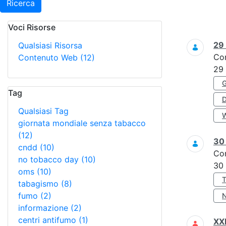
Ricerca
Voci Risorse
Ricerca
29
Qualsiasi Risorsa
Co
Contenuto Web
(12)
29
Tag
Qualsiasi Tag
giornata mondiale senza tabacco
(12)
3
cndd
(10)
Co
no tobacco day
(10)
30
oms
(10)
tabagismo
(8)
fumo
(2)
informazione
(2)
centri antifumo
(1)
XXI