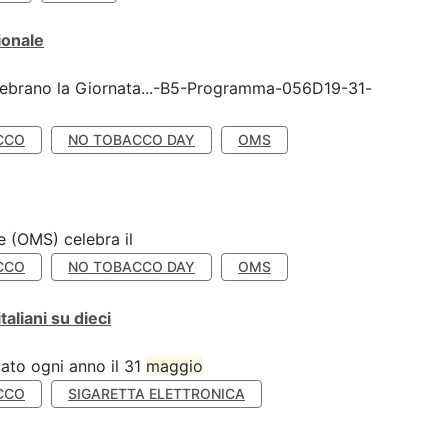
ionale
celebrano la Giornata...-B5-Programma-056D19-31-
CCO
NO TOBACCO DAY
OMS
e (OMS) celebra il
CCO
NO TOBACCO DAY
OMS
liani su dieci
ato ogni anno il 31
maggio
CCO
SIGARETTA ELETTRONICA