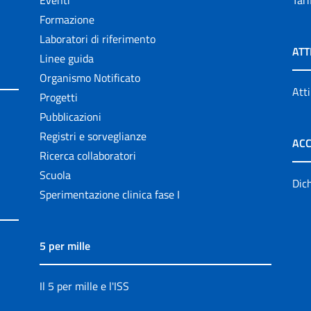
Eventi
Tari
Formazione
Laboratori di riferimento
ATT
Linee guida
Organismo Notificato
Atti
Progetti
Pubblicazioni
Registri e sorveglianze
ACC
Ricerca collaboratori
Scuola
Dich
Sperimentazione clinica fase I
5 per mille
Il 5 per mille e l'ISS