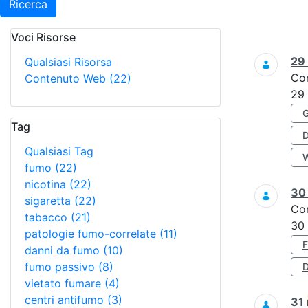
Ricerca
Voci Risorse
Ricerca
29
Qualsiasi Risorsa
Co
Contenuto Web
(22)
29
Tag
Qualsiasi Tag
fumo
(22)
nicotina
(22)
3
sigaretta
(22)
Co
tabacco
(21)
30
patologie fumo-correlate
(11)
danni da fumo
(10)
fumo passivo
(8)
D
vietato fumare
(4)
centri antifumo
(3)
31