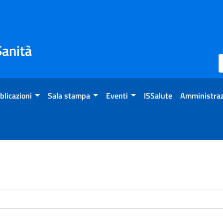
Sanità
blicazioni
Sala stampa
Eventi
ISSalute
Amministraz
enti