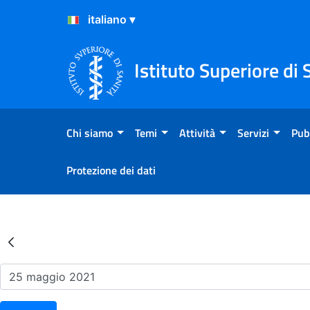
Salta al Contenuto
Salta al Footer
Istituto Superiore di 
Chi siamo
Temi
Attività
Servizi
Pub
Protezione dei dati
Risultati della Ricerca - Ev