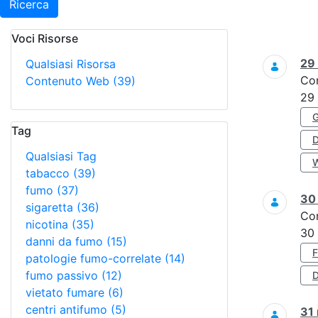
Ricerca
Voci Risorse
Ricerca
29
Qualsiasi Risorsa
Co
Contenuto Web
(39)
29
Tag
Qualsiasi Tag
tabacco
(39)
fumo
(37)
3
sigaretta
(36)
Co
nicotina
(35)
30
danni da fumo
(15)
patologie fumo-correlate
(14)
fumo passivo
(12)
D
vietato fumare
(6)
centri antifumo
(5)
31