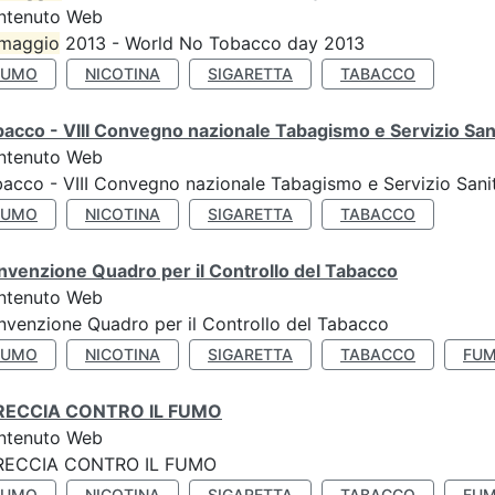
ntenuto Web
maggio
2013 - World No Tobacco day 2013
FUMO
NICOTINA
SIGARETTA
TABACCO
acco - VIII Convegno nazionale Tabagismo e Servizio San
ntenuto Web
acco - VIII Convegno nazionale Tabagismo e Servizio Sani
FUMO
NICOTINA
SIGARETTA
TABACCO
venzione Quadro per il Controllo del Tabacco
ntenuto Web
venzione Quadro per il Controllo del Tabacco
FUMO
NICOTINA
SIGARETTA
TABACCO
FUM
RECCIA CONTRO IL FUMO
ntenuto Web
RECCIA CONTRO IL FUMO
FUMO
NICOTINA
SIGARETTA
TABACCO
FUM