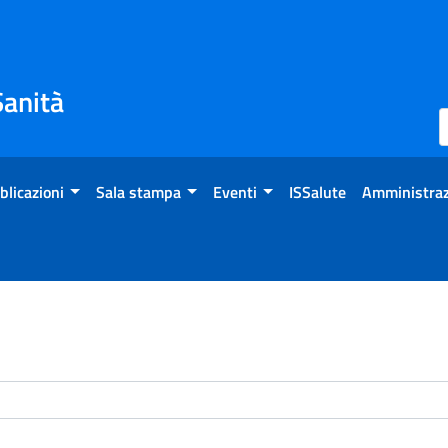
Sanità
blicazioni
Sala stampa
Eventi
ISSalute
Amministraz
enti