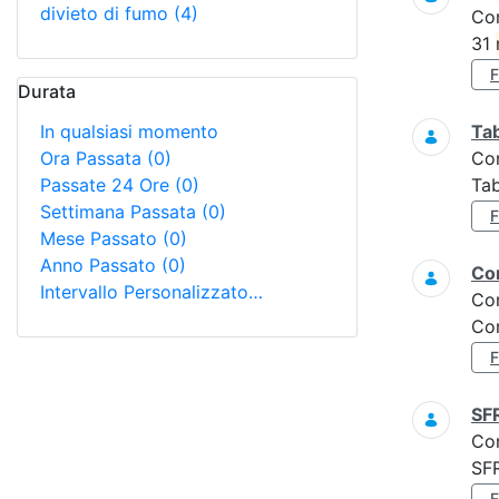
divieto di fumo
(4)
Co
31
Durata
In qualsiasi momento
Tab
Ora Passata
(0)
Co
Passate 24 Ore
(0)
Tab
Settimana Passata
(0)
Mese Passato
(0)
Anno Passato
(0)
Con
Intervallo Personalizzato…
Co
Con
SF
Co
SF