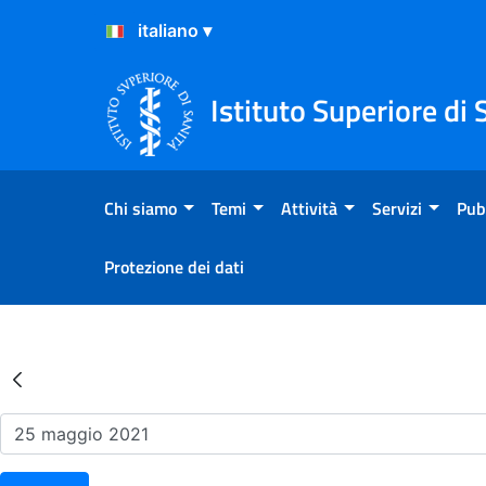
Salta al Contenuto
Salta al Footer
Istituto Superiore di 
Chi siamo
Temi
Attività
Servizi
Pub
Protezione dei dati
Risultati della Ricerca - Ev