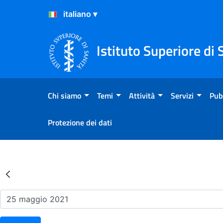
Salta al Contenuto
Salta al Footer
Istituto Superiore di 
Chi siamo
Temi
Attività
Servizi
Pub
Protezione dei dati
Risultati della Ricerca - Ev