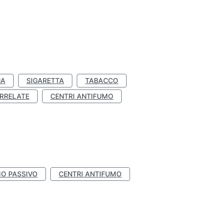
NA
SIGARETTA
TABACCO
RRELATE
CENTRI ANTIFUMO
O PASSIVO
CENTRI ANTIFUMO