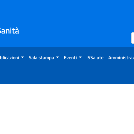
Sanità
blicazioni
Sala stampa
Eventi
ISSalute
Amministraz
enti