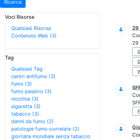
Ricerca
Voci Risorse
Ricerca
29
Qualsiasi Risorsa
Co
Contenuto Web
(3)
29
Tag
Qualsiasi Tag
centri antifumo
(3)
fumo
(3)
SF
fumo passivo
(3)
Co
nicotina
(3)
SF
sigaretta
(3)
tabacco
(3)
danni da fumo
(2)
Gi
patologie fumo-correlate
(2)
Co
giornata mondiale senza tabacco