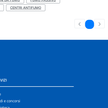
CENTRI ANTIFUMO
Pagina
1
VIZI
e
di e concorsi
ioteca