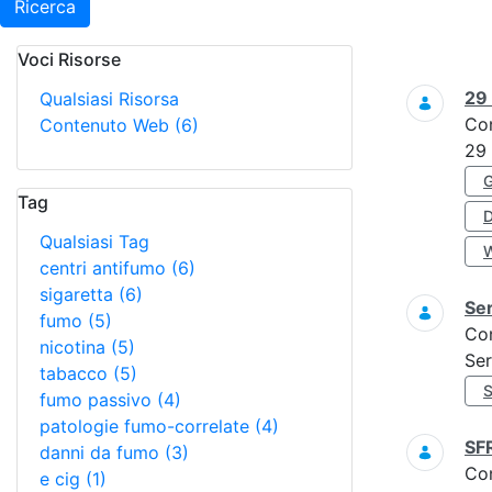
Ricerca
Voci Risorse
Ricerca
29
Qualsiasi Risorsa
Co
Contenuto Web
(6)
29
Tag
Qualsiasi Tag
centri antifumo
(6)
sigaretta
(6)
Ser
fumo
(5)
Co
nicotina
(5)
Ser
tabacco
(5)
fumo passivo
(4)
patologie fumo-correlate
(4)
SF
danni da fumo
(3)
Co
e cig
(1)