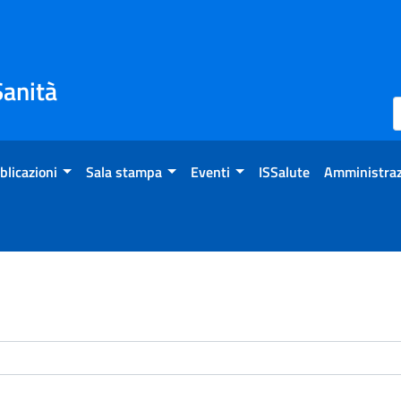
Sanità
blicazioni
Sala stampa
Eventi
ISSalute
Amministraz
enti