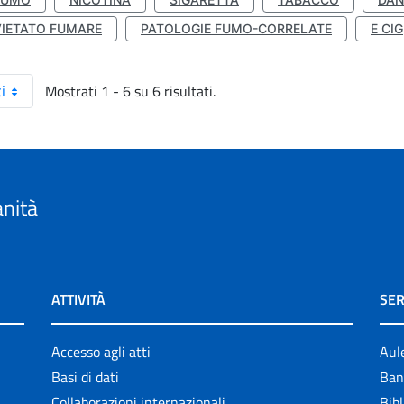
VIETATO FUMARE
PATOLOGIE FUMO-CORRELATE
E CIG
Mostrati 1 - 6 su 6 risultati.
i
anità
ATTIVITÀ
SER
Accesso agli atti
Aul
Basi di dati
Ban
Collaborazioni internazionali
Bibl