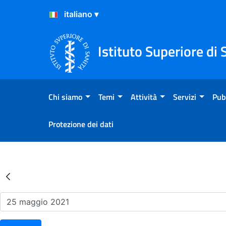
Salta al Contenuto
Salta al Footer
Istituto Superiore di 
Chi siamo
Temi
Attività
Servizi
Pub
Protezione dei dati
Risultati della Ricerca - Ev