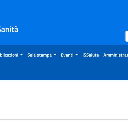
Sanità
blicazioni
Sala stampa
Eventi
ISSalute
Amministraz
enti