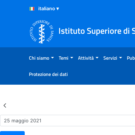
Salta al Contenuto
Salta al Footer
Istituto Superiore di 
Chi siamo
Temi
Attività
Servizi
Pub
Protezione dei dati
Risultati della Ricerca - Ev