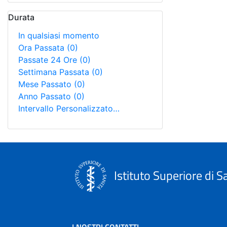
Durata
In qualsiasi momento
Ora Passata
(0)
Passate 24 Ore
(0)
Settimana Passata
(0)
Mese Passato
(0)
Anno Passato
(0)
Intervallo Personalizzato…
Istituto Superiore di S