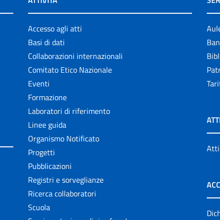
ATTIVITÀ
SER
Accesso agli atti
Aul
Basi di dati
Ban
Collaborazioni internazionali
Bibl
Comitato Etico Nazionale
Patr
Eventi
Tari
Formazione
Laboratori di riferimento
ATT
Linee guida
Organismo Notificato
Atti
Progetti
Pubblicazioni
Registri e sorveglianze
ACC
Ricerca collaboratori
Scuola
Dich