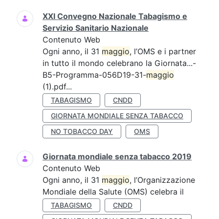
XXI Convegno Nazionale Tabagismo e
Servizio Sanitario Nazionale
Contenuto Web
Ogni anno, il 31
maggio
, l’OMS e i partner
in tutto il mondo celebrano la Giornata...-
B5-Programma-056D19-31-
maggio
(1).pdf...
TABAGISMO
CNDD
GIORNATA MONDIALE SENZA TABACCO
NO TOBACCO DAY
OMS
Giornata mondiale senza tabacco 2019
Contenuto Web
Ogni anno, il 31
maggio
, l’Organizzazione
Mondiale della Salute (OMS) celebra il
TABAGISMO
CNDD