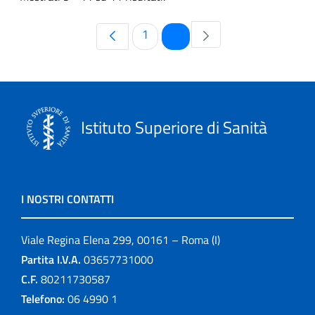
Pagina
Pagina
1
2
Istituto Superiore di Sanità
I NOSTRI CONTATTI
Viale Regina Elena 299, 00161 – Roma (I)
Partita I.V.A.
03657731000
C.F.
80211730587
Telefono:
06 4990 1