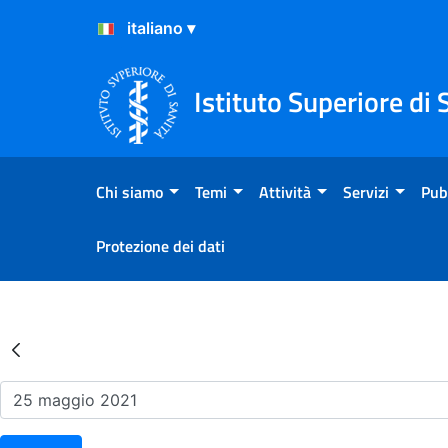
Salta al Contenuto
Salta al Footer
Istituto Superiore di 
Chi siamo
Temi
Attività
Servizi
Pub
Protezione dei dati
Risultati della Ricerca - Ev