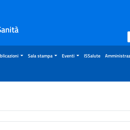
Sanità
blicazioni
Sala stampa
Eventi
ISSalute
Amministraz
enti