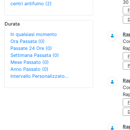
30
centri antifumo
(2)
D
Durata
In qualsiasi momento
Ra
Ora Passata
(0)
Co
Passate 24 Ore
(0)
Rap
Settimana Passata
(0)
Mese Passato
(0)
Anno Passato
(0)
Intervallo Personalizzato…
Ra
Co
Ra
D
Ra