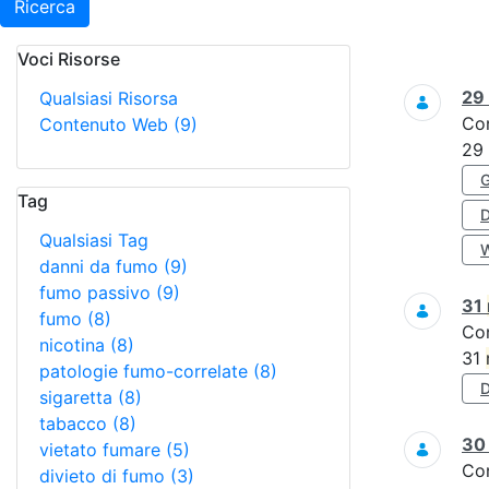
Ricerca
Voci Risorse
Ricerca
29
Qualsiasi Risorsa
Co
Contenuto Web
(9)
29
Tag
Qualsiasi Tag
danni da fumo
(9)
fumo passivo
(9)
31
fumo
(8)
Co
nicotina
(8)
31
patologie fumo-correlate
(8)
sigaretta
(8)
tabacco
(8)
3
vietato fumare
(5)
Co
divieto di fumo
(3)