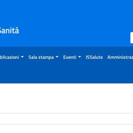
Sanità
blicazioni
Sala stampa
Eventi
ISSalute
Amministraz
enti