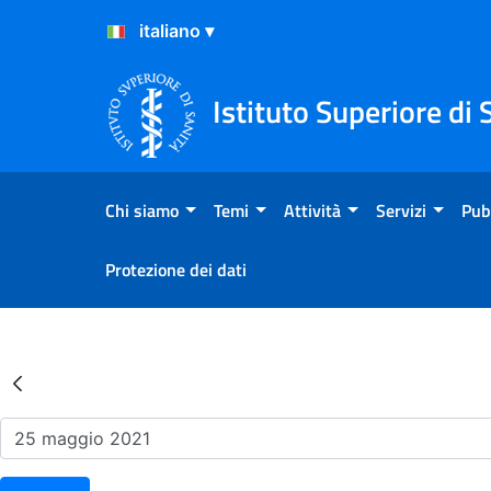
Salta al Contenuto
Salta al Footer
Istituto Superiore di 
Chi siamo
Temi
Attività
Servizi
Pub
Protezione dei dati
Risultati della Ricerca - Ev