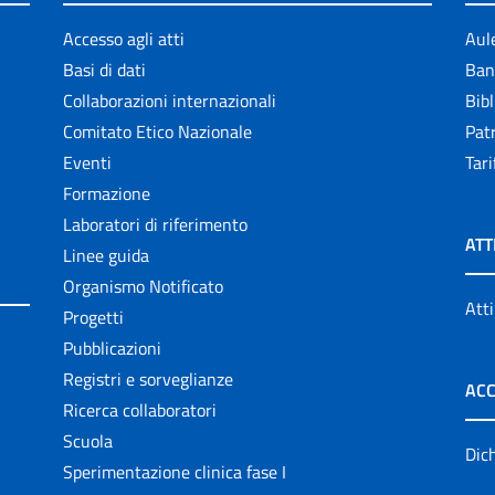
Accesso agli atti
Aul
Basi di dati
Ban
Collaborazioni internazionali
Bibl
Comitato Etico Nazionale
Patr
Eventi
Tari
Formazione
Laboratori di riferimento
ATT
Linee guida
Organismo Notificato
Atti
Progetti
Pubblicazioni
Registri e sorveglianze
ACC
Ricerca collaboratori
Scuola
Dich
Sperimentazione clinica fase I