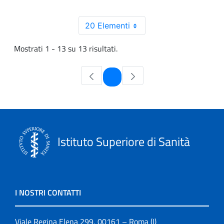
20 Elementi
Mostrati 1 - 13 su 13 risultati.
Pagina
1
Istituto Superiore di Sanità
I NOSTRI CONTATTI
Viale Regina Elena 299, 00161 – Roma (I)