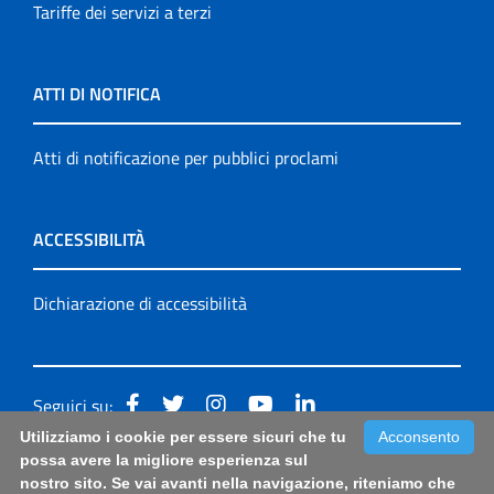
Tariffe dei servizi a terzi
ATTI DI NOTIFICA
Atti di notificazione per pubblici proclami
ACCESSIBILITÀ
Dichiarazione di accessibilità
Seguici su:
Utilizziamo i cookie per essere sicuri che tu
Acconsento
Accessibilità: form di segnalazione di prima istanza per
possa avere la migliore esperienza sul
nostro sito. Se vai avanti nella navigazione, riteniamo che
questa pagina
|
Note Legali
|
Sitemap