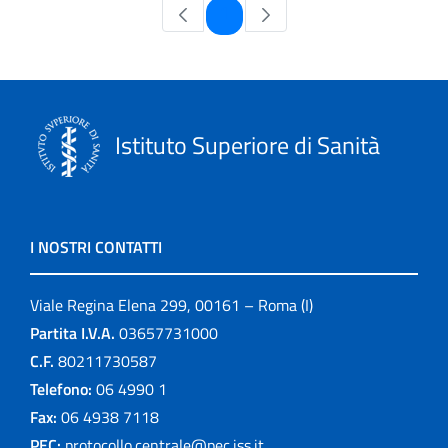
Pagina
1
Istituto Superiore di Sanità
I NOSTRI CONTATTI
Viale Regina Elena 299, 00161 – Roma (I)
Partita I.V.A.
03657731000
C.F.
80211730587
Telefono:
06 4990 1
Fax:
06 4938 7118
PEC:
protocollo.centrale@pec.iss.it