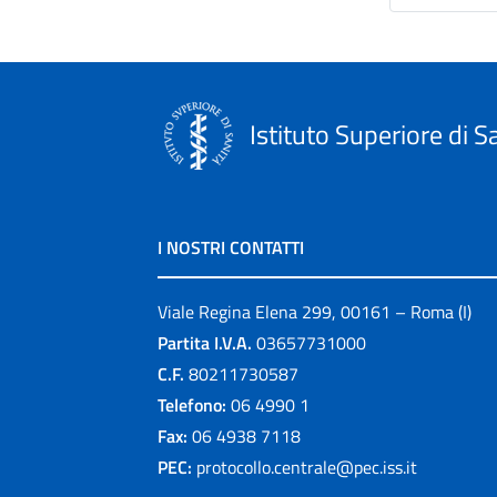
Istituto Superiore di S
I NOSTRI CONTATTI
Viale Regina Elena 299, 00161 – Roma (I)
Partita I.V.A.
03657731000
C.F.
80211730587
Telefono:
06 4990 1
Fax:
06 4938 7118
PEC:
protocollo.centrale@pec.iss.it