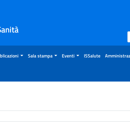
Sanità
blicazioni
Sala stampa
Eventi
ISSalute
Amministraz
enti