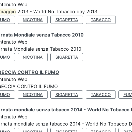
ntenuto Web
maggio
2013 - World No Tobacco day 2013
FUMO
NICOTINA
SIGARETTA
TABACCO
ornata Mondiale senza Tabacco 2010
ntenuto Web
ornata Mondiale senza Tabacco 2010
FUMO
NICOTINA
SIGARETTA
RECCIA CONTRO IL FUMO
ntenuto Web
RECCIA CONTRO IL FUMO
FUMO
NICOTINA
SIGARETTA
TABACCO
FUM
ornata mondiale senza tabacco 2014 - World No Tobacco
ntenuto Web
ornata mondiale senza tabacco 2014 - World No Tobacco 
FUMO
NICOTINA
SIGARETTA
TABACCO
PAT