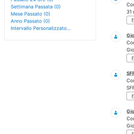
Co
Settimana Passata
(0)
31
Mese Passato
(0)
Anno Passato
(0)
Intervallo Personalizzato…
Gi
Co
Gi
SF
Co
SF
Gi
Co
Gi