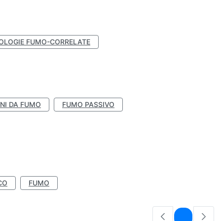
OLOGIE FUMO-CORRELATE
NI DA FUMO
FUMO PASSIVO
CO
FUMO
Pagina
1