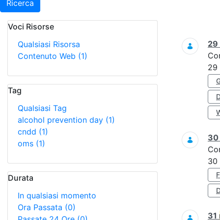
Ricerca
Voci Risorse
Ricerca
29
Qualsiasi Risorsa
Co
Contenuto Web
(1)
29
Tag
Qualsiasi Tag
alcohol prevention day
(1)
cndd
(1)
3
oms
(1)
Co
30
Durata
D
In qualsiasi momento
Ora Passata
(0)
31
Passate 24 Ore
(0)