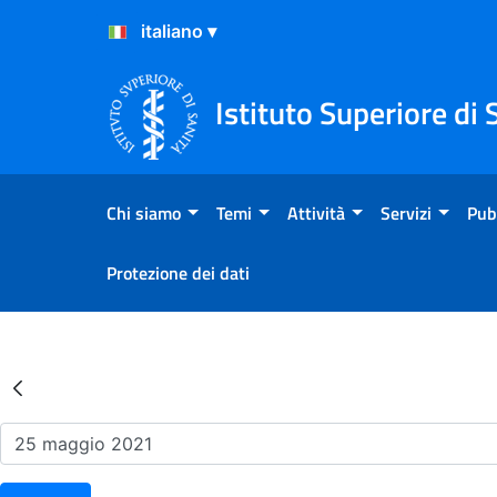
Salta al Contenuto
Salta al Footer
Istituto Superiore di 
Chi siamo
Temi
Attività
Servizi
Pub
Protezione dei dati
Risultati della Ricerca - Ev