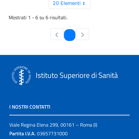
20 Elementi
Mostrati 1 - 6 su 6 risultati.
Pagina
1
Istituto Superiore di Sanità
I NOSTRI CONTATTI
Viale Regina Elena 299, 00161 – Roma (I)
Partita I.V.A.
03657731000