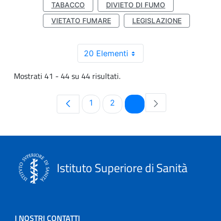
TABACCO
DIVIETO DI FUMO
VIETATO FUMARE
LEGISLAZIONE
20 Elementi
Mostrati 41 - 44 su 44 risultati.
Pagina
Pagina
Pagina
1
2
3
Istituto Superiore di Sanità
I NOSTRI CONTATTI