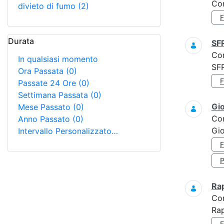
Con
divieto di fumo
(2)
Durata
SF
Co
In qualsiasi momento
SF
Ora Passata
(0)
Passate 24 Ore
(0)
Settimana Passata
(0)
Gi
Mese Passato
(0)
Co
Anno Passato
(0)
Gio
Intervallo Personalizzato…
Ra
Co
Rap