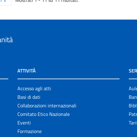
Mostrati 1 - 11 su 11 risultati.
i
anità
ATTIVITÀ
SER
Accesso agli atti
Aul
Basi di dati
Ban
Collaborazioni internazionali
Bibl
Comitato Etico Nazionale
Patr
Eventi
Tari
Formazione