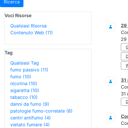
Ricerca
Voci Risorse
Ricerca
29
Qualsiasi Risorsa
Co
Contenuto Web
(11)
29
Tag
Qualsiasi Tag
fumo passivo
(11)
fumo
(10)
31
nicotina
(10)
Co
sigaretta
(10)
31
tabacco
(10)
danni da fumo
(9)
patologie fumo-correlate
(8)
Con
centri antifumo
(4)
Co
vietato fumare
(4)