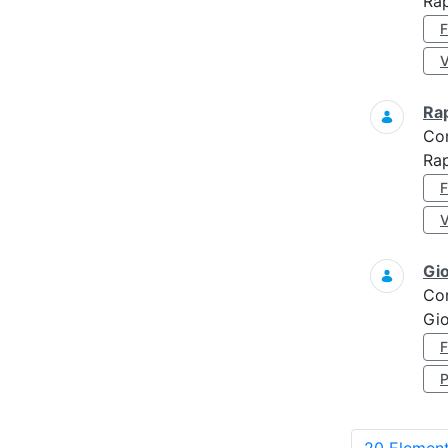
Ra
Ra
Co
Rap
Gi
Co
Gi