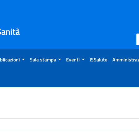
Sanità
blicazioni
Sala stampa
Eventi
ISSalute
Amministraz
enti