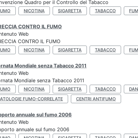
venzione Quadro per il Controllo del Tabacco
FUMO
NICOTINA
SIGARETTA
TABACCO
FUM
RECCIA CONTRO IL FUMO
ntenuto Web
RECCIA CONTRO IL FUMO
FUMO
NICOTINA
SIGARETTA
TABACCO
FUM
ornata Mondiale senza Tabacco 2011
ntenuto Web
rnata Mondiale senza Tabacco 2011
FUMO
NICOTINA
SIGARETTA
TABACCO
DAN
PATOLOGIE FUMO-CORRELATE
CENTRI ANTIFUMO
pporto annuale sul fumo 2006
ntenuto Web
porto annuale sul fumo 2006
FUMO
NICOTINA
SIGARETTA
TABACCO
DAN