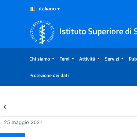
Salta al Contenuto
Salta al Footer
Istituto Superiore di 
Chi siamo
Temi
Attività
Servizi
Pub
Protezione dei dati
Risultati della Ricerca - Ev