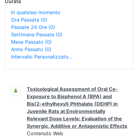
Durata
In qualsiasi momento
Ora Passata
(0)
Passate 24 Ore
(0)
Settimana Passata
(0)
Mese Passato
(0)
Anno Passato
(0)
Intervallo Personalizzato…
Ricerca
Toxicological Assessment of Oral Co-
Exposure to Bisphenol A (BPA) and
Bis(2-ethylhexyl) Phthalate (DEHP) in
Juvenile Rats at Environmentally
Relevant Dose Levels: Evaluation of the
Synergic, Additive or Antagonistic Effects
Contenuto Web