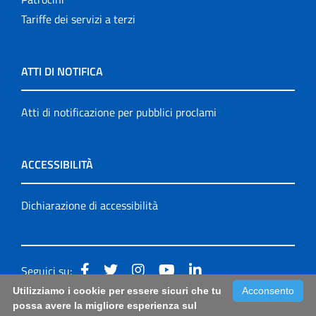
Tariffe dei servizi a terzi
ATTI DI NOTIFICA
Atti di notificazione per pubblici proclami
ACCESSIBILITÀ
Dichiarazione di accessibilità
Seguici su:
Utilizziamo i cookie per essere sicuri che tu
Acconsento
Accessibilità: form di segnalazione di prima istanza per
possa avere la migliore esperienza sul