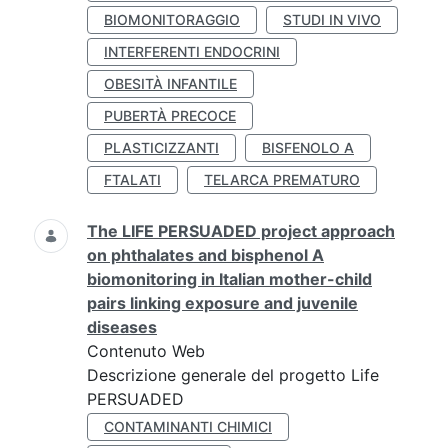
BIOMONITORAGGIO
STUDI IN VIVO
INTERFERENTI ENDOCRINI
OBESITÀ INFANTILE
PUBERTÀ PRECOCE
PLASTICIZZANTI
BISFENOLO A
FTALATI
TELARCA PREMATURO
The LIFE PERSUADED project approach
on phthalates and bisphenol A
biomonitoring in Italian mother-child
pairs linking exposure and juvenile
diseases
Contenuto Web
Descrizione generale del progetto Life
PERSUADED
CONTAMINANTI CHIMICI