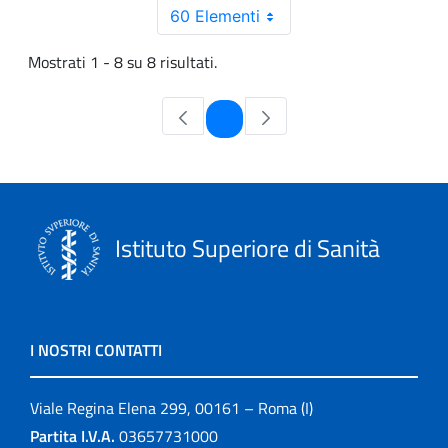
60 Elementi
Mostrati 1 - 8 su 8 risultati.
Pagina
1
Istituto Superiore di Sanità
I NOSTRI CONTATTI
Viale Regina Elena 299, 00161 – Roma (I)
Partita I.V.A.
03657731000