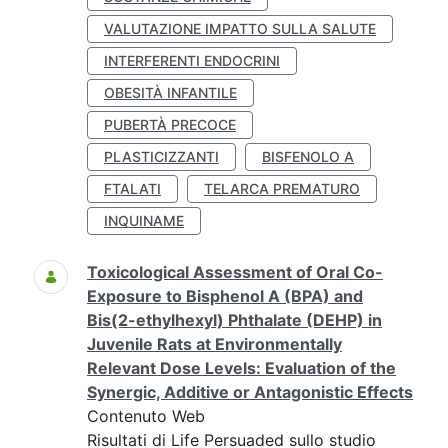
VALUTAZIONE IMPATTO SULLA SALUTE
INTERFERENTI ENDOCRINI
OBESITÀ INFANTILE
PUBERTÀ PRECOCE
PLASTICIZZANTI
BISFENOLO A
FTALATI
TELARCA PREMATURO
INQUINAME
Toxicological Assessment of Oral Co-
Exposure to Bisphenol A (BPA) and
Bis(2-ethylhexyl) Phthalate (DEHP) in
Juvenile Rats at Environmentally
Relevant Dose Levels: Evaluation of the
Synergic, Additive or Antagonistic Effects
Contenuto Web
Risultati di Life Persuaded sullo studio