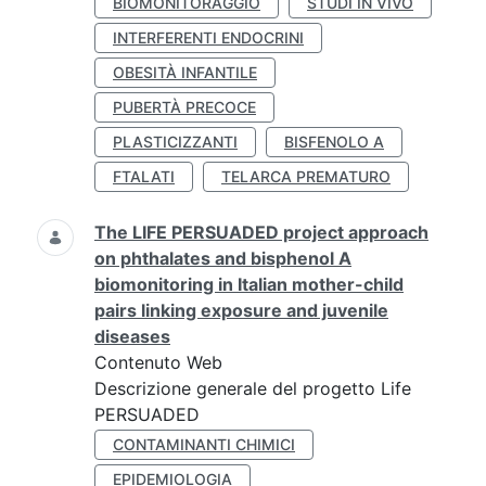
BIOMONITORAGGIO
STUDI IN VIVO
INTERFERENTI ENDOCRINI
OBESITÀ INFANTILE
PUBERTÀ PRECOCE
PLASTICIZZANTI
BISFENOLO A
FTALATI
TELARCA PREMATURO
The LIFE PERSUADED project approach
on phthalates and bisphenol A
biomonitoring in Italian mother-child
pairs linking exposure and juvenile
diseases
Contenuto Web
Descrizione generale del progetto Life
PERSUADED
CONTAMINANTI CHIMICI
EPIDEMIOLOGIA