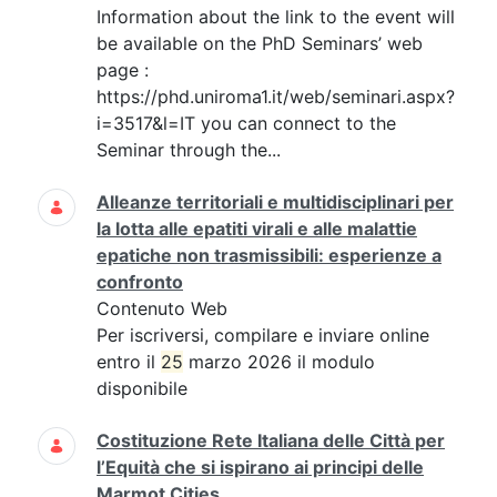
Information about the link to the event will
be available on the PhD Seminars’ web
page :
https://phd.uniroma1.it/web/seminari.aspx?
i=3517&l=IT you can connect to the
Seminar through the...
Alleanze territoriali e multidisciplinari per
la lotta alle epatiti virali e alle malattie
epatiche non trasmissibili: esperienze a
confronto
Contenuto Web
Per iscriversi, compilare e inviare online
entro il
25
marzo 2026 il modulo
disponibile
Costituzione Rete Italiana delle Città per
l’Equità che si ispirano ai principi delle
Marmot Cities