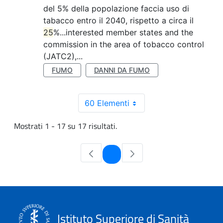
del 5% della popolazione faccia uso di
tabacco entro il 2040, rispetto a circa il
25
%...interested member states and the
commission in the area of tobacco control
(JATC2),...
FUMO
DANNI DA FUMO
60 Elementi
Mostrati 1 - 17 su 17 risultati.
Pagina
1
Istituto Superiore di Sanità