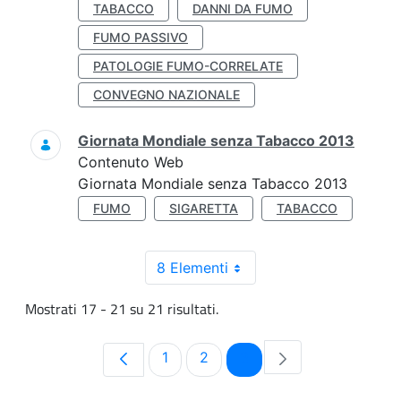
TABACCO
DANNI DA FUMO
FUMO PASSIVO
PATOLOGIE FUMO-CORRELATE
CONVEGNO NAZIONALE
Giornata Mondiale senza Tabacco 2013
Contenuto Web
Giornata Mondiale senza Tabacco 2013
FUMO
SIGARETTA
TABACCO
8 Elementi
Mostrati 17 - 21 su 21 risultati.
Pagina
Pagina
Pagina
1
2
3