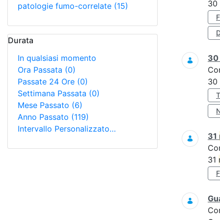
30
patologie fumo-correlate
(15)
D
Durata
In qualsiasi momento
3
Ora Passata
(0)
Co
Passate 24 Ore
(0)
30
Settimana Passata
(0)
Mese Passato
(6)
Anno Passato
(119)
Intervallo Personalizzato…
31
Co
31
Gua
Co