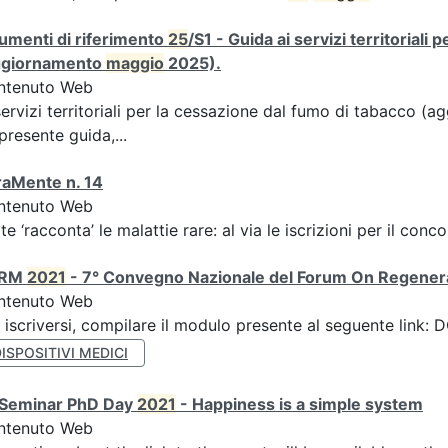
umenti di riferimento
25
/S1 - Guida ai servizi territoriali
ggiornamento
maggio
2025).
ntenuto Web
servizi territoriali per la cessazione dal fumo di tabacco 
presente guida,...
raMente n. 14
ntenuto Web
rte ‘racconta’ le malattie rare: al via le iscrizioni per il con
ORM
2021
- 7° Convegno Nazionale del Forum On Regener
ntenuto Web
 iscriversi, compilare il modulo presente al seguente lin
ISPOSITIVI MEDICI
I Seminar PhD Day
2021
- Happiness is a simple system
ntenuto Web