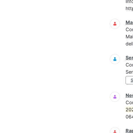
Inf
htt
Mal
Co
Mal
del
Ser
Co
Ser
Neu
Co
20
06
Ra