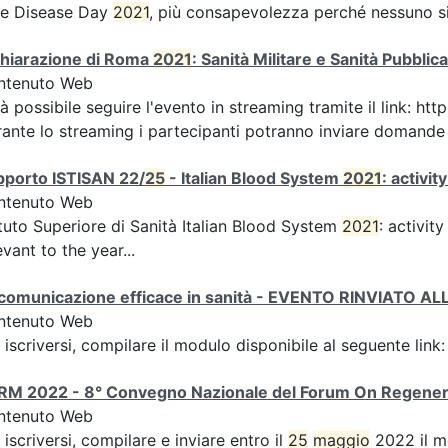
re Disease Day
2021
, più consapevolezza perché nessuno sia
chiarazione di Roma
2021
: Sanità Militare e Sanità Pubbli
ntenuto Web
à possibile seguire l'evento in streaming tramite il link:
ante lo streaming i partecipanti potranno inviare domande ai
pporto ISTISAN 22/
25
- Italian Blood System
2021
: activi
ntenuto Web
ituto Superiore di Sanità Italian Blood System
2021
: activit
evant to the year...
 comunicazione efficace in sanità - EVENTO RINVIATO 
ntenuto Web
 iscriversi, compilare il modulo disponibile al seguente li
RM 2022 - 8° Convegno Nazionale del Forum On Regener
ntenuto Web
 iscriversi, compilare e inviare entro il
25
maggio
2022 il m