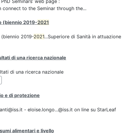
he PhD Seminars’ web page :
 connect to the Seminar through the...
rto (biennio 2019-
2021
o (biennio 2019-
2021
...Superiore di Sanità in attuazione
ultati di una ricerca nazionale
ltati di una ricerca nazionale
io e di protezione
i@iss.it - eloise.longo...@iss.it on line su StarLeaf
umi alimentari e livello