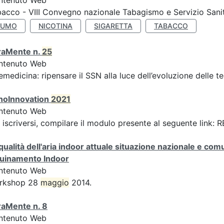
ntenuto Web
acco - VIII Convegno nazionale Tabagismo e Servizio Sani
FUMO
NICOTINA
SIGARETTA
TABACCO
raMente n.
25
ntenuto Web
emedicina: ripensare il SSN alla luce dell’evoluzione delle te
noInnovation
2021
ntenuto Web
 iscriversi, compilare il modulo presente al seguente link
qualità dell'aria indoor attuale situazione nazionale e com
quinamento Indoor
ntenuto Web
rkshop 28
maggio
2014.
raMente n. 8
ntenuto Web