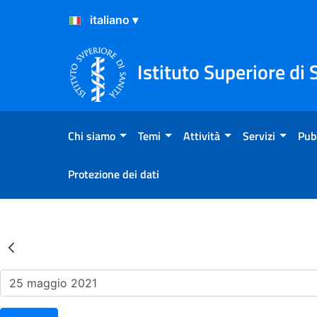
Salta al Contenuto
Salta al Footer
Istituto Superiore di 
Chi siamo
Temi
Attività
Servizi
Pub
Protezione dei dati
Risultati della Ricerca - Ev