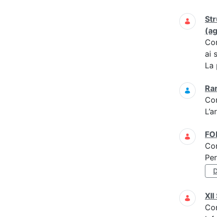
Str
(a
Co
ai 
La 
Ra
Co
L’a
F
Co
Per
D
XI
Co