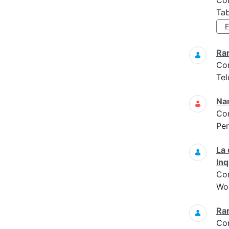
Co
Tab
Ra
Co
Tel
Na
Co
Per
La 
In
Co
Wo
Ra
Co