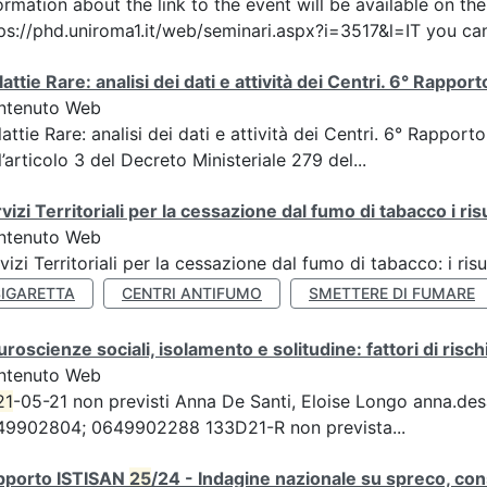
ormation about the link to the event will be available on t
ps://phd.uniroma1.it/web/seminari.aspx?i=3517&l=IT you can
attie Rare: analisi dei dati e attività dei Centri. 6° Rappo
ntenuto Web
attie Rare: analisi dei dati e attività dei Centri. 6° Rapport
l’articolo 3 del Decreto Ministeriale 279 del...
vizi Territoriali per la cessazione dal fumo di tabacco i ris
ntenuto Web
vizi Territoriali per la cessazione dal fumo di tabacco: i risu
SIGARETTA
CENTRI ANTIFUMO
SMETTERE DI FUMARE
roscienze sociali, isolamento e solitudine: fattori di risch
ntenuto Web
21
-05-21 non previsti Anna De Santi, Eloise Longo anna.desant
49902804; 0649902288 133D21-R non prevista...
pporto ISTISAN
25
/24 - Indagine nazionale su spreco, cons