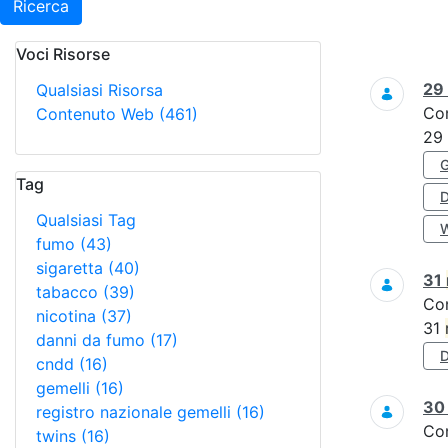
Ricerca
Voci Risorse
Ricerca
29
Qualsiasi Risorsa
Co
Contenuto Web
(461)
29
Tag
Qualsiasi Tag
fumo
(43)
sigaretta
(40)
31
tabacco
(39)
Co
nicotina
(37)
31
danni da fumo
(17)
cndd
(16)
gemelli
(16)
3
registro nazionale gemelli
(16)
Co
twins
(16)