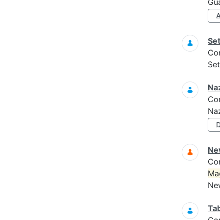
Gua
Set
Co
Set
Naz
Co
Naz
Ne
Co
Ma
New
Tab