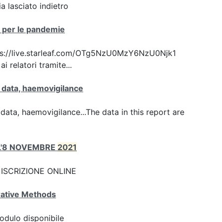
 lasciato indietro
ca per le pandemie
 https://live.starleaf.com/OTg5NzU0MzY6NzU0Njk1
 relatori tramite...
ty data, haemovigilance
y data, haemovigilance...The data in this report are
ALL'8 NOVEMBRE
2021
nk: ISCRIZIONE ONLINE
ative Methods
odulo disponibile