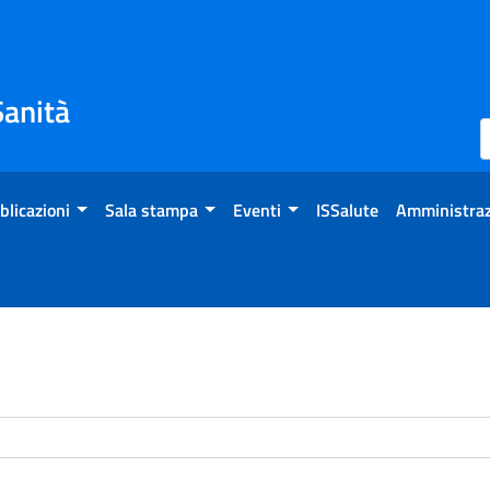
Sanità
blicazioni
Sala stampa
Eventi
ISSalute
Amministraz
enti