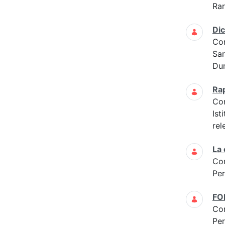
Ra
Di
Co
Sar
Dur
Ra
Co
Ist
rel
La
Co
Per
FO
Co
Per