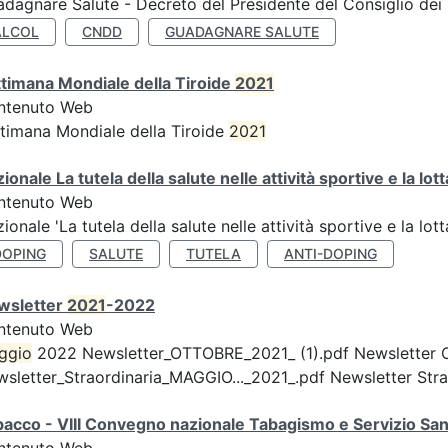
dagnare Salute - Decreto del Presidente del Consiglio dei 
ALCOL
CNDD
GUADAGNARE SALUTE
timana Mondiale della Tiroide
2021
ntenuto Web
timana Mondiale della Tiroide
2021
ionale La tutela della salute nelle attività sportive e la lot
ntenuto Web
ionale 'La tutela della salute nelle attività sportive e la lot
DOPING
SALUTE
TUTELA
ANTI-DOPING
wsletter
2021
-2022
ntenuto Web
ggio
2022 Newsletter_OTTOBRE_2021_ (1).pdf Newsletter 
sletter_Straordinaria_MAGGIO..._2021_.pdf Newsletter Strao
acco - VIII Convegno nazionale Tabagismo e Servizio San