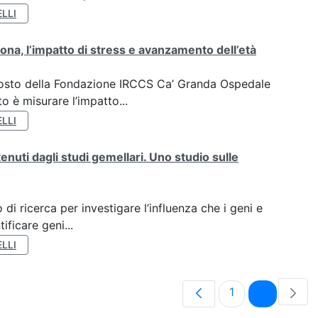
LLI
ona, l’impatto di stress e avanzamento dell’età
oposto della Fondazione IRCCS Ca’ Granda Ospedale
o è misurare l’impatto...
LLI
tenuti dagli studi gemellari. Uno studio sulle
di ricerca per investigare l’influenza che i geni e
ificare geni...
LLI
Pagina
Pagina
1
2