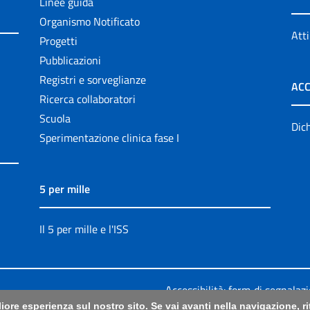
Linee guida
Organismo Notificato
Atti
Progetti
Pubblicazioni
Registri e sorveglianze
ACC
Ricerca collaboratori
Scuola
Dich
Sperimentazione clinica fase I
5 per mille
Il 5 per mille e l'ISS
Accessibilità: form di segnalaz
liore esperienza sul nostro sito. Se vai avanti nella navigazione, 
Legali
|
Sitemap