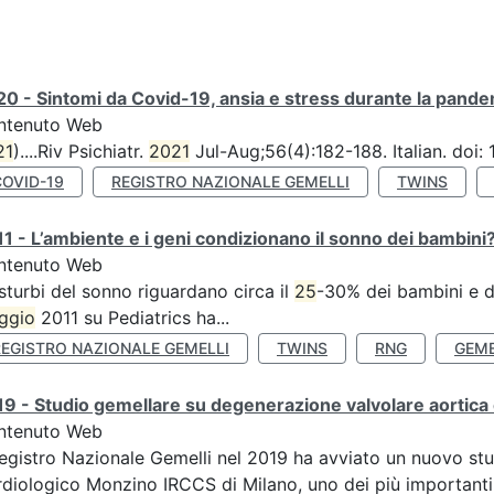
0 - Sintomi da Covid-19, ansia e stress durante la pandemi
ntenuto Web
21
)....Riv Psichiatr.
2021
Jul-Aug;56(4):182-188. Italian. doi
COVID-19
REGISTRO NAZIONALE GEMELLI
TWINS
1 - L’ambiente e i geni condizionano il sonno dei bambini
ntenuto Web
isturbi del sonno riguardano circa il
25
-30% dei bambini e de
ggio
2011 su Pediatrics ha...
REGISTRO NAZIONALE GEMELLI
TWINS
RNG
GEME
9 - Studio gemellare su degenerazione valvolare aortica 
ntenuto Web
Registro Nazionale Gemelli nel 2019 ha avviato un nuovo stu
diologico Monzino IRCCS di Milano, uno dei più importanti ce