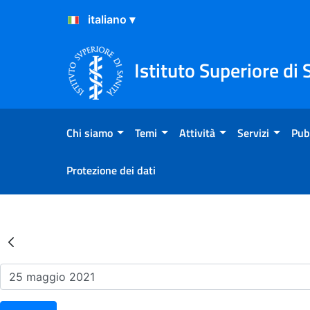
Salta al Contenuto
Salta al Footer
Istituto Superiore di 
Chi siamo
Temi
Attività
Servizi
Pub
Protezione dei dati
Risultati della Ricerca - Ev