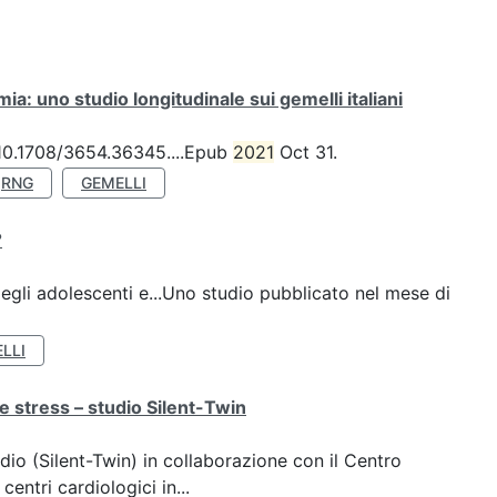
a: uno studio longitudinale sui gemelli italiani
: 10.1708/3654.36345....Epub
2021
Oct 31.
RNG
GEMELLI
?
gli adolescenti e...Uno studio pubblicato nel mese di
LLI
e stress – studio Silent-Twin
dio (Silent-Twin) in collaborazione con il Centro
ntri cardiologici in...