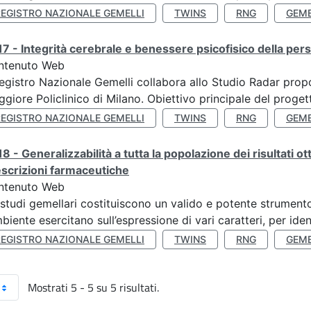
REGISTRO NAZIONALE GEMELLI
TWINS
RNG
GEME
7 - Integrità cerebrale e benessere psicofisico della pers
ntenuto Web
Registro Nazionale Gemelli collabora allo Studio Radar pr
giore Policlinico di Milano. Obiettivo principale del progett
REGISTRO NAZIONALE GEMELLI
TWINS
RNG
GEME
8 - Generalizzabilità a tutta la popolazione dei risultati ot
scrizioni farmaceutiche
ntenuto Web
 studi gemellari costituiscono un valido e potente strumento 
mbiente esercitano sull’espressione di vari caratteri, per ident
REGISTRO NAZIONALE GEMELLI
TWINS
RNG
GEME
Mostrati 5 - 5 su 5 risultati.