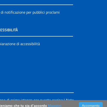
 di notificazione per pubblici proclami
ESSIBILITÀ
iarazione di accessibilità
ione di prima istanza per questa pagina
|
Note
riteniamo che tu sia d’accordo
Maggiori
Acconsento