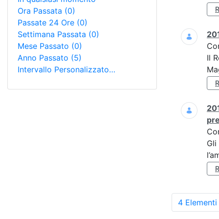
Ora Passata
(0)
Passate 24 Ore
(0)
Settimana Passata
(0)
201
Mese Passato
(0)
Co
Anno Passato
(5)
Il 
Intervallo Personalizzato…
Mag
201
pre
Co
Gli
l’a
4 Elementi