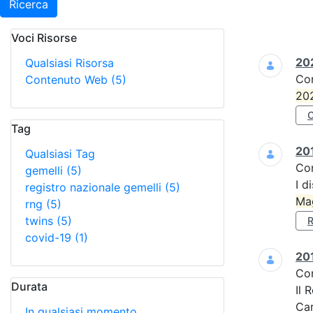
Ricerca
Voci Risorse
Ricerca
202
Qualsiasi Risorsa
Co
Contenuto Web
(5)
20
Tag
201
Qualsiasi Tag
Co
gemelli
(5)
I d
registro nazionale gemelli
(5)
Ma
rng
(5)
twins
(5)
covid-19
(1)
201
Co
Durata
Il 
Car
In qualsiasi momento