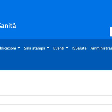
Sanità
blicazioni
Sala stampa
Eventi
ISSalute
Amministraz
enti