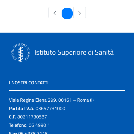
Pagina
1
Istituto Superiore di Sanità
I NOSTRI CONTATTI
Viale Regina Elena 299, 00161 – Roma (I)
Partita I.V.A.
03657731000
C.F.
80211730587
Telefono:
06 4990 1
Fax:
06 4938 7118