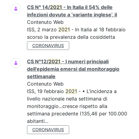
CS N° 14/
2021
- In Italia il 54% delle
infezioni dovute a ‘variante inglese’, il
Contenuto Web
ISS, 2 marzo
2021
- In Italia al 18 febbraio
scorso la prevalenza della cosiddetta
CORONAVIRUS
CS N°12/
2021
- I numeri principali
dell’epidemia emersi dal monitoraggio
settimanale
Contenuto Web
ISS, 19 febbraio
2021
- • L’incidenza a
livello nazionale nella settimana di
monitoraggio...cresce rispetto alla
settimana precedente (135,46 per 100.000
abitanti...
CORONAVIRUS