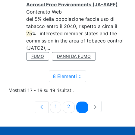
Aerosol Free Environments (JA-SAFE)
Contenuto Web
del 5% della popolazione faccia uso di
tabacco entro il 2040, rispetto a circa il
25
%...interested member states and the
commission in the area of tobacco control
(JATC2),...
FUMO
DANNI DA FUMO
8 Elementi
Mostrati 17 - 19 su 19 risultati.
Pagina
Pagina
Pagina
1
2
3