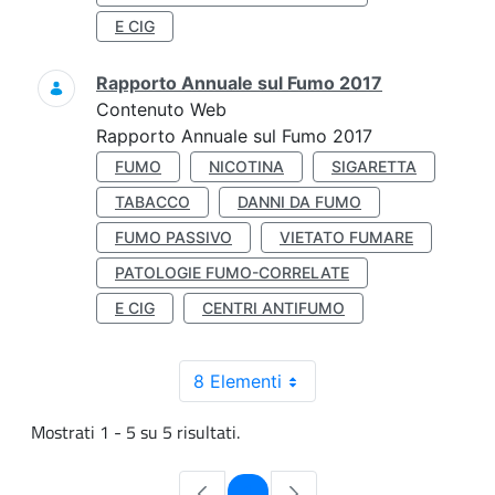
E CIG
Rapporto Annuale sul Fumo 2017
Contenuto Web
Rapporto Annuale sul Fumo 2017
FUMO
NICOTINA
SIGARETTA
TABACCO
DANNI DA FUMO
FUMO PASSIVO
VIETATO FUMARE
PATOLOGIE FUMO-CORRELATE
E CIG
CENTRI ANTIFUMO
8 Elementi
Mostrati 1 - 5 su 5 risultati.
Pagina
1