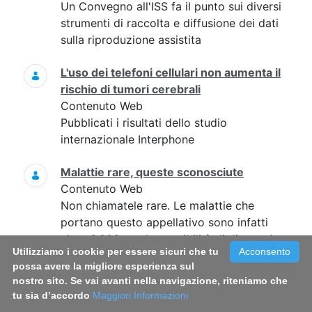
Un Convegno all'ISS fa il punto sui diversi
strumenti di raccolta e diffusione dei dati
sulla riproduzione assistita
L'uso dei telefoni cellulari non aumenta il
rischio di tumori cerebrali
Contenuto Web
Pubblicati i risultati dello studio
internazionale Interphone
Malattie rare, queste sconosciute
Contenuto Web
Non chiamatele rare. Le malattie che
portano questo appellativo sono infatti
circa 6.000, ma le possibilità di diagnosi e
Utilizziamo i cookie per essere sicuri che tu
Acconsento
trattamento hanno ancora scarse capacità
possa avere la migliore esperienza sul
di richiamo sul mercato. Eppure...
nostro sito. Se vai avanti nella navigazione, riteniamo che
tu sia d’accordo
Maggiori Informazioni
Malattie emergenti, ecco l’identikit dei