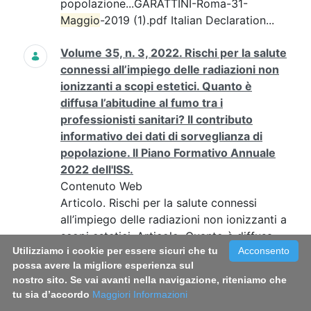
popolazione...GARATTINI-Roma-31-
Maggio
-2019 (1).pdf Italian Declaration...
Volume 35, n. 3, 2022. Rischi per la salute
connessi all’impiego delle radiazioni non
ionizzanti a scopi estetici. Quanto è
diffusa l’abitudine al fumo tra i
professionisti sanitari? Il contributo
informativo dei dati di sorveglianza di
popolazione. Il Piano Formativo Annuale
2022 dell'ISS.
Contenuto Web
Articolo. Rischi per la salute connessi
all’impiego delle radiazioni non ionizzanti a
scopi estetici. Articolo. Quanto è diffusa
Utilizziamo i cookie per essere sicuri che tu
Acconsento
l’abitudine al fumo tra i professionisti
possa avere la migliore esperienza sul
sanitari? Il contributo...
nostro sito. Se vai avanti nella navigazione, riteniamo che
tu sia d’accordo
Maggiori Informazioni
XXVII Convegno Nazionale “Tabagismo e