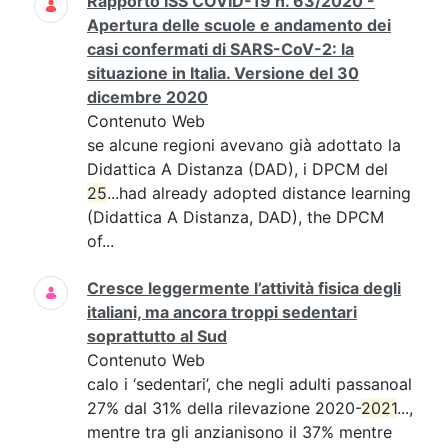
Rapporto ISS COVID-19 n. 63/2020 -
Apertura delle scuole e andamento dei
casi confermati di SARS-CoV-2: la
situazione in Italia. Versione del 30
dicembre 2020
Contenuto Web
se alcune regioni avevano già adottato la
Didattica A Distanza (DAD), i DPCM del
25
...had already adopted distance learning
(Didattica A Distanza, DAD), the DPCM
of...
Cresce leggermente l’attività fisica degli
italiani, ma ancora troppi sedentari
soprattutto al Sud
Contenuto Web
calo i ‘sedentari’, che negli adulti passanoal
27% dal 31% della rilevazione 2020-
2021
...,
mentre tra gli anzianisono il 37% mentre