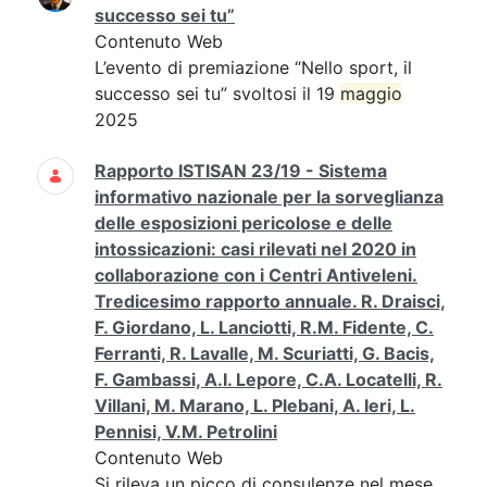
successo sei tu”
Contenuto Web
L’evento di premiazione “Nello sport, il
successo sei tu” svoltosi il 19
maggio
2025
Rapporto ISTISAN 23/19 - Sistema
informativo nazionale per la sorveglianza
delle esposizioni pericolose e delle
intossicazioni: casi rilevati nel 2020 in
collaborazione con i Centri Antiveleni.
Tredicesimo rapporto annuale. R. Draisci,
F. Giordano, L. Lanciotti, R.M. Fidente, C.
Ferranti, R. Lavalle, M. Scuriatti, G. Bacis,
F. Gambassi, A.I. Lepore, C.A. Locatelli, R.
Villani, M. Marano, L. Plebani, A. Ieri, L.
Pennisi, V.M. Petrolini
Contenuto Web
Si rileva un picco di consulenze nel mese