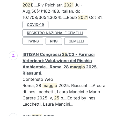
2021
)....Riv Psichiatr.
2021
Jul-
Aug;56(4):182-188. Italian. doi:
10.1708/3654.36345....Epub
2021
Oct 31.
COVID-19
REGISTRO NAZIONALE GEMELLI
TWINS
RNG
GEMELLI
ISTISAN Congressi
25
/C2 - Farmaci
Veterinari: Valutazione del Rischio
Ambientale...Roma, 28
maggio
2025.
Riassunti.
Contenuto Web
Roma, 28
maggio
2025. Riassunti....A cura
di Ines Lacchetti, Laura Mancini e Mario
Carere 2025, v,
25
p....Edited by Ines
Lacchetti, Laura Mancini...