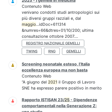
2025 - I gemelli in medicina
Contenuto Web
venivano condotti studi antropologici sui
più diversi gruppi razziali e, dal
maggio
...idDoc=611314
&numres=66&dtres=01/10/200; ultima
consultazione ottobre 2007....
REGISTRO NAZIONALE GEMELLI
TWINS
RNG
GEMELLI
Screening neonatale esteso, l’Italia
eccellenza europea ma non basta
Contenuto Web
“A giugno del
2021
il Gruppo di Lavoro
SNE ha espresso parere positivo in merito
Rapporto ISTISAN 23/
25
- Dipendenze
comportamentali nella Generazione Z:
uno studio