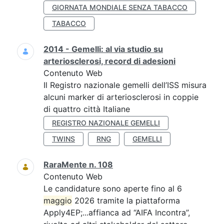
GIORNATA MONDIALE SENZA TABACCO
TABACCO
2014 - Gemelli: al via studio su
arteriosclerosi, record di adesioni
Contenuto Web
Il Registro nazionale gemelli dell’ISS misura
alcuni marker di arteriosclerosi in coppie
di quattro città Italiane
REGISTRO NAZIONALE GEMELLI
TWINS
RNG
GEMELLI
RaraMente n. 108
Contenuto Web
Le candidature sono aperte fino al 6
maggio
2026 tramite la piattaforma
Apply4EP;...affianca ad “AIFA Incontra”,