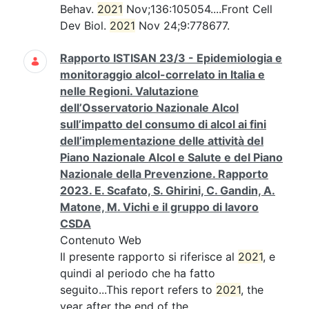
Behav.
2021
Nov;136:105054....Front Cell
Dev Biol.
2021
Nov 24;9:778677.
Rapporto ISTISAN 23/3 - Epidemiologia e
monitoraggio alcol-correlato in Italia e
nelle Regioni. Valutazione
dell’Osservatorio Nazionale Alcol
sull’impatto del consumo di alcol ai fini
dell’implementazione delle attività del
Piano Nazionale Alcol e Salute e del Piano
Nazionale della Prevenzione. Rapporto
2023. E. Scafato, S. Ghirini, C. Gandin, A.
Matone, M. Vichi e il gruppo di lavoro
CSDA
Contenuto Web
Il presente rapporto si riferisce al
2021
, e
quindi al periodo che ha fatto
seguito...This report refers to
2021
, the
year after the end of the...