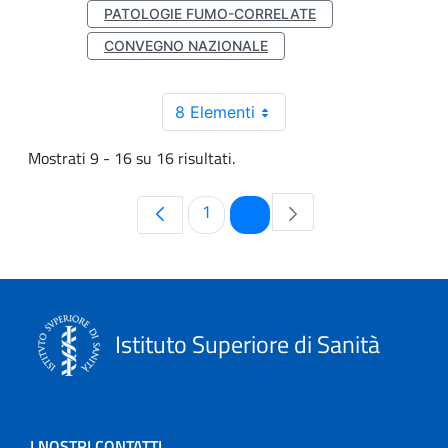
PATOLOGIE FUMO-CORRELATE
CONVEGNO NAZIONALE
8 Elementi
Mostrati 9 - 16 su 16 risultati.
Pagina
Pagina
1
2
Istituto Superiore di Sanità
I NOSTRI CONTATTI