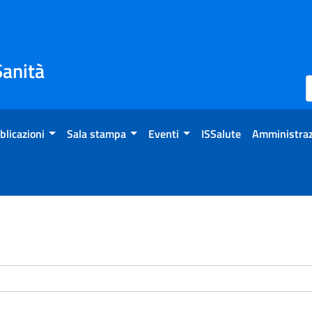
Sanità
blicazioni
Sala stampa
Eventi
ISSalute
Amministraz
enti