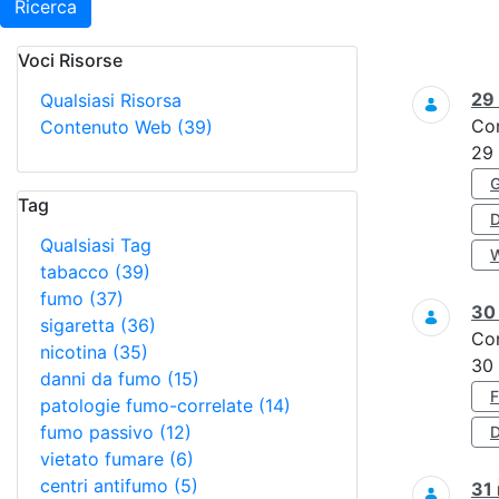
Ricerca
Voci Risorse
Ricerca
29
Qualsiasi Risorsa
Co
Contenuto Web
(39)
29
Tag
Qualsiasi Tag
tabacco
(39)
fumo
(37)
3
sigaretta
(36)
Co
nicotina
(35)
30
danni da fumo
(15)
patologie fumo-correlate
(14)
fumo passivo
(12)
D
vietato fumare
(6)
centri antifumo
(5)
31