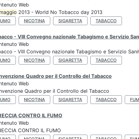
ntenuto Web
maggio
2013 - World No Tobacco day 2013
FUMO
NICOTINA
SIGARETTA
TABACCO
acco - VIII Convegno nazionale Tabagismo e Servizio San
ntenuto Web
acco - VIII Convegno nazionale Tabagismo e Servizio Sani
FUMO
NICOTINA
SIGARETTA
TABACCO
venzione Quadro per il Controllo del Tabacco
ntenuto Web
venzione Quadro per il Controllo del Tabacco
FUMO
NICOTINA
SIGARETTA
TABACCO
FUM
RECCIA CONTRO IL FUMO
ntenuto Web
RECCIA CONTRO IL FUMO
FUMO
NICOTINA
SIGARETTA
TABACCO
FUM