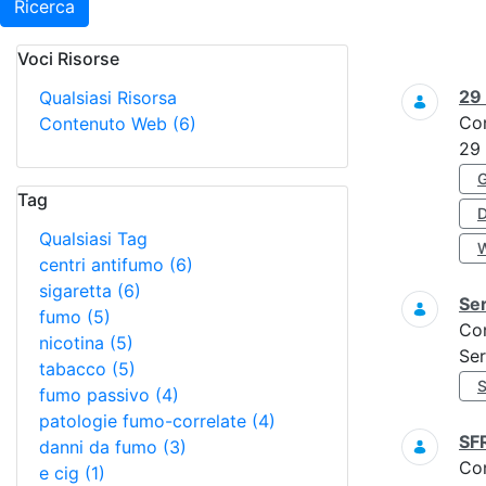
Ricerca
Voci Risorse
Ricerca
29
Qualsiasi Risorsa
Co
Contenuto Web
(6)
29
Tag
Qualsiasi Tag
centri antifumo
(6)
sigaretta
(6)
Ser
fumo
(5)
Co
nicotina
(5)
Ser
tabacco
(5)
fumo passivo
(4)
patologie fumo-correlate
(4)
SF
danni da fumo
(3)
Co
e cig
(1)