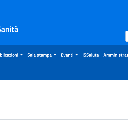
Sanità
blicazioni
Sala stampa
Eventi
ISSalute
Amministraz
enti