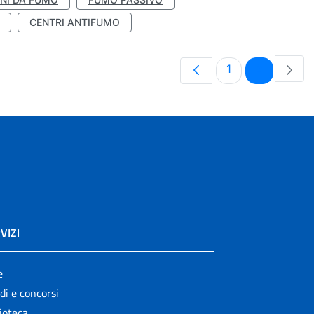
CENTRI ANTIFUMO
Pagina
Pagina
1
2
VIZI
e
di e concorsi
ioteca