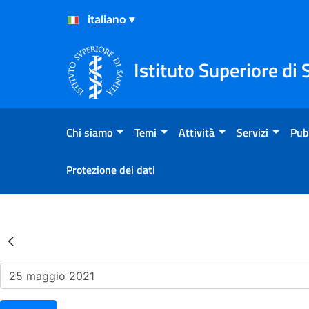
Salta al Contenuto
Salta al Footer
Istituto Superiore di 
Chi siamo
Temi
Attività
Servizi
Pub
Protezione dei dati
Risultati della Ricerca - Ev