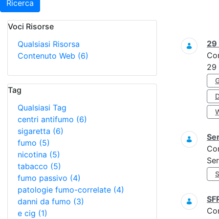
Ricerca
Voci Risorse
Ricerca
29
Qualsiasi Risorsa
Co
Contenuto Web
(6)
29
Tag
Qualsiasi Tag
centri antifumo
(6)
sigaretta
(6)
Ser
fumo
(5)
Co
nicotina
(5)
Ser
tabacco
(5)
fumo passivo
(4)
patologie fumo-correlate
(4)
SF
danni da fumo
(3)
Co
e cig
(1)