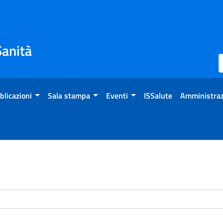
Sanità
blicazioni
Sala stampa
Eventi
ISSalute
Amministraz
enti