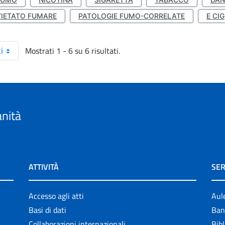
VIETATO FUMARE
PATOLOGIE FUMO-CORRELATE
E CIG
Mostrati 1 - 6 su 6 risultati.
i
anità
ATTIVITÀ
SER
Accesso agli atti
Aul
Basi di dati
Ban
Collaborazioni internazionali
Bibl