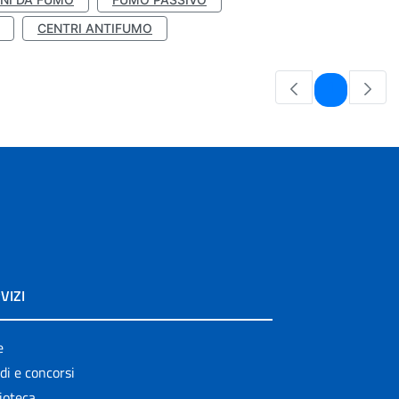
CENTRI ANTIFUMO
Pagina
1
VIZI
e
di e concorsi
ioteca