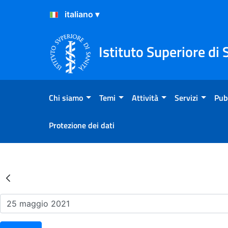
Salta al Contenuto
Salta al Footer
Istituto Superiore di 
Chi siamo
Temi
Attività
Servizi
Pub
Protezione dei dati
Risultati della Ricerca - Ev