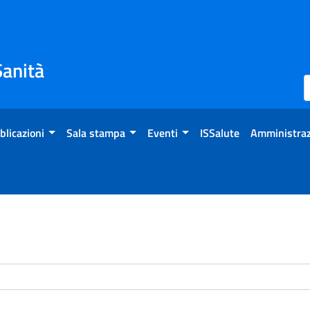
Sanità
blicazioni
Sala stampa
Eventi
ISSalute
Amministraz
enti