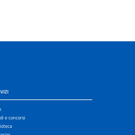
VIZI
e
di e concorsi
ioteca
ocini