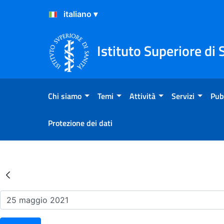
Salta al Contenuto
Salta al Footer
Istituto Superiore di 
Chi siamo
Temi
Attività
Servizi
Pub
Protezione dei dati
Risultati della Ricerca - Ev