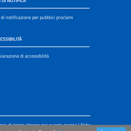
I DI NOTIFICA
 di notificazione per pubblici proclami
ESSIBILITÀ
iarazione di accessibilità
ione di prima istanza per questa pagina
|
Note