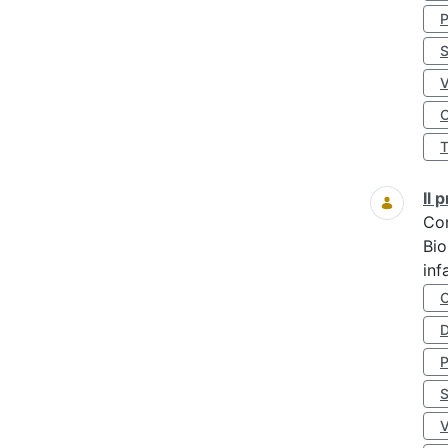
S
O
Il
Co
Bio
inf
D
S