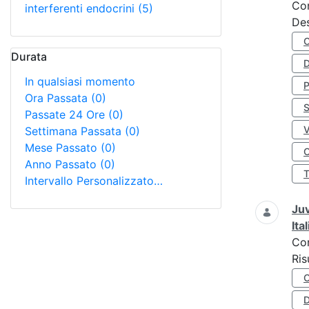
Co
interferenti endocrini
(5)
Des
Durata
D
In qualsiasi momento
Ora Passata
(0)
S
Passate 24 Ore
(0)
Settimana Passata
(0)
Mese Passato
(0)
O
Anno Passato
(0)
Intervallo Personalizzato…
Juv
Ita
Co
Ris
D