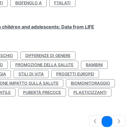
TI
BISFENOLO A
FTALATI
n children and adolescents: Data from LIFE
ISCHIO
DIFFERENZE DI GENERE
TO
PROMOZIONE DELLA SALUTE
BAMBINI
GIA
STILI DI VITA
PROGETTI EUROPEI
ONE IMPATTO SULLA SALUTE
BIOMONITORAGGIO
NTILE
PUBERTÀ PRECOCE
PLASTICIZZANTI
Pagina
1