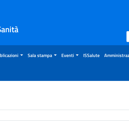
Sanità
blicazioni
Sala stampa
Eventi
ISSalute
Amministraz
enti