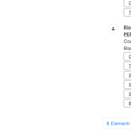
O
Bio
PE
Co
Ris
S
8 Elementi