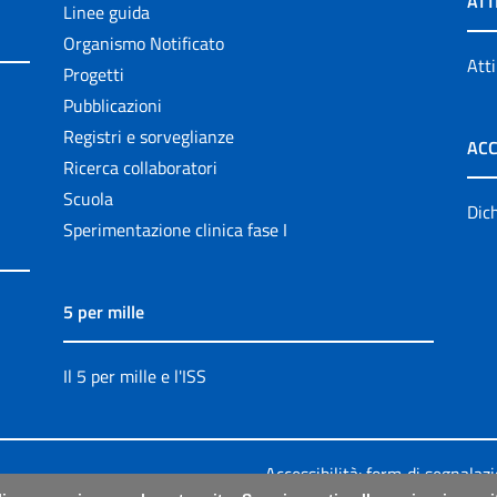
ATT
Linee guida
Organismo Notificato
Atti
Progetti
Pubblicazioni
Registri e sorveglianze
ACC
Ricerca collaboratori
Scuola
Dich
Sperimentazione clinica fase I
5 per mille
Il 5 per mille e l'ISS
Accessibilità: form di segnalaz