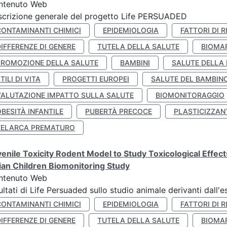
ntenuto Web
crizione generale del progetto Life PERSUADED
CONTAMINANTI CHIMICI
EPIDEMIOLOGIA
FATTORI DI R
IFFERENZE DI GENERE
TUTELA DELLA SALUTE
BIOMA
PROMOZIONE DELLA SALUTE
BAMBINI
SALUTE DELLA
TILI DI VITA
PROGETTI EUROPEI
SALUTE DEL BAMBIN
VALUTAZIONE IMPATTO SULLA SALUTE
BIOMONITORAGGIO
BESITÀ INFANTILE
PUBERTÀ PRECOCE
PLASTICIZZAN
TELARCA PREMATURO
enile Toxicity Rodent Model to Study Toxicological Effec
lian Children Biomonitoring Study
ntenuto Web
ultati di Life Persuaded sullo studio animale derivanti dall'
CONTAMINANTI CHIMICI
EPIDEMIOLOGIA
FATTORI DI R
IFFERENZE DI GENERE
TUTELA DELLA SALUTE
BIOMA