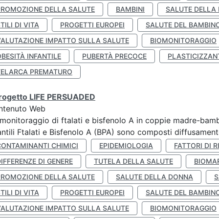
PROMOZIONE DELLA SALUTE
BAMBINI
SALUTE DELLA
TILI DI VITA
PROGETTI EUROPEI
SALUTE DEL BAMBIN
VALUTAZIONE IMPATTO SULLA SALUTE
BIOMONITORAGGIO
BESITÀ INFANTILE
PUBERTÀ PRECOCE
PLASTICIZZAN
TELARCA PREMATURO
 progetto LIFE PERSUADED
ntenuto Web
monitoraggio di ftalati e bisfenolo A in coppie madre-bamb
antili Ftalati e Bisfenolo A (BPA) sono composti diffusamente 
CONTAMINANTI CHIMICI
EPIDEMIOLOGIA
FATTORI DI R
IFFERENZE DI GENERE
TUTELA DELLA SALUTE
BIOMA
PROMOZIONE DELLA SALUTE
SALUTE DELLA DONNA
S
TILI DI VITA
PROGETTI EUROPEI
SALUTE DEL BAMBIN
VALUTAZIONE IMPATTO SULLA SALUTE
BIOMONITORAGGIO