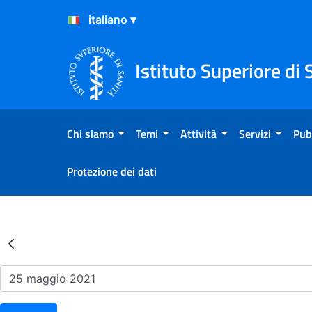
Salta al Contenuto
Salta al Footer
Istituto Superiore di 
Chi siamo
Temi
Attività
Servizi
Pub
Protezione dei dati
Risultati della Ricerca - Ev