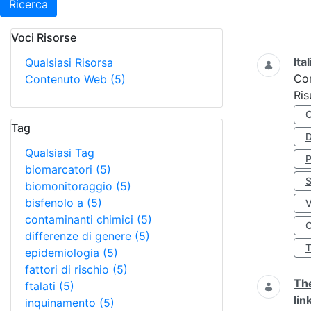
Ricerca
Voci Risorse
Ricerca
Ita
Qualsiasi Risorsa
Co
Contenuto Web
(5)
Ris
Tag
D
Qualsiasi Tag
biomarcatori
(5)
S
biomonitoraggio
(5)
bisfenolo a
(5)
contaminanti chimici
(5)
O
differenze di genere
(5)
epidemiologia
(5)
fattori di rischio
(5)
The
ftalati
(5)
lin
inquinamento
(5)