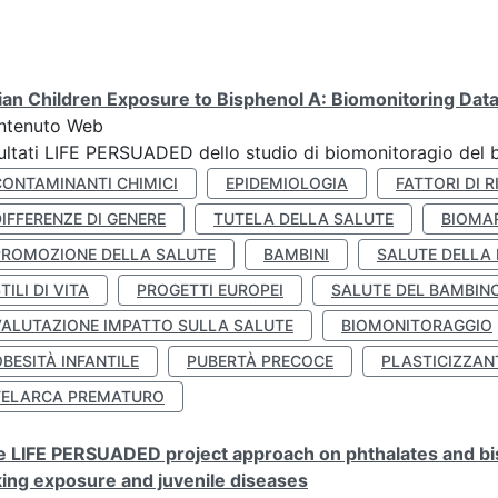
lian Children Exposure to Bisphenol A: Biomonitoring Da
ntenuto Web
ultati LIFE PERSUADED dello studio di biomonitoragio del 
CONTAMINANTI CHIMICI
EPIDEMIOLOGIA
FATTORI DI R
IFFERENZE DI GENERE
TUTELA DELLA SALUTE
BIOMA
PROMOZIONE DELLA SALUTE
BAMBINI
SALUTE DELLA
TILI DI VITA
PROGETTI EUROPEI
SALUTE DEL BAMBIN
VALUTAZIONE IMPATTO SULLA SALUTE
BIOMONITORAGGIO
BESITÀ INFANTILE
PUBERTÀ PRECOCE
PLASTICIZZAN
TELARCA PREMATURO
 LIFE PERSUADED project approach on phthalates and bisp
king exposure and juvenile diseases