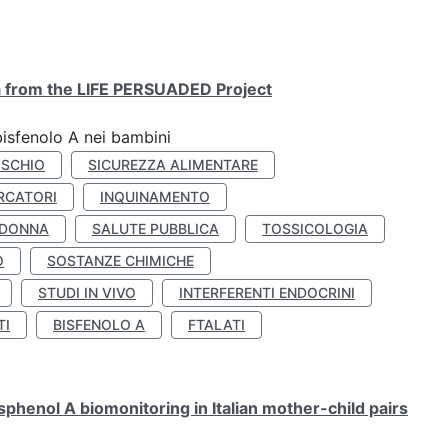
ta from the LIFE PERSUADED Project
bisfenolo A nei bambini
ISCHIO
SICUREZZA ALIMENTARE
RCATORI
INQUINAMENTO
 DONNA
SALUTE PUBBLICA
TOSSICOLOGIA
O
SOSTANZE CHIMICHE
STUDI IN VIVO
INTERFERENTI ENDOCRINI
TI
BISFENOLO A
FTALATI
henol A biomonitoring in Italian mother-child pairs