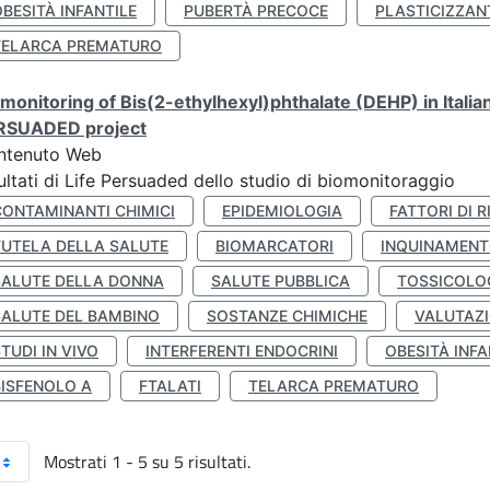
BESITÀ INFANTILE
PUBERTÀ PRECOCE
PLASTICIZZAN
TELARCA PREMATURO
monitoring of Bis(2-ethylhexyl)phthalate (DEHP) in Italia
RSUADED project
ntenuto Web
ultati di Life Persuaded dello studio di biomonitoraggio
CONTAMINANTI CHIMICI
EPIDEMIOLOGIA
FATTORI DI R
TUTELA DELLA SALUTE
BIOMARCATORI
INQUINAMEN
SALUTE DELLA DONNA
SALUTE PUBBLICA
TOSSICOLO
SALUTE DEL BAMBINO
SOSTANZE CHIMICHE
VALUTAZI
TUDI IN VIVO
INTERFERENTI ENDOCRINI
OBESITÀ INFA
BISFENOLO A
FTALATI
TELARCA PREMATURO
Mostrati 1 - 5 su 5 risultati.