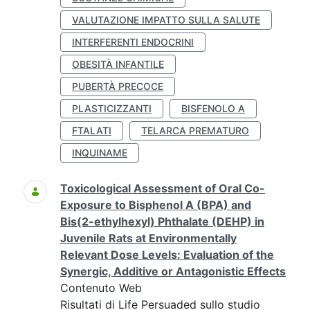
VALUTAZIONE IMPATTO SULLA SALUTE
INTERFERENTI ENDOCRINI
OBESITÀ INFANTILE
PUBERTÀ PRECOCE
PLASTICIZZANTI
BISFENOLO A
FTALATI
TELARCA PREMATURO
INQUINAME
Toxicological Assessment of Oral Co-
Exposure to Bisphenol A (BPA) and
Bis(2-ethylhexyl) Phthalate (DEHP) in
Juvenile Rats at Environmentally
Relevant Dose Levels: Evaluation of the
Synergic, Additive or Antagonistic Effects
Contenuto Web
Risultati di Life Persuaded sullo studio