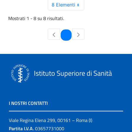
8 Elementi
Mostrati 1 - 8 su 8 risultati.
Pagina
1
Istituto Superiore di Sanità
I NOSTRI CONTATTI
Viale Regina Elena 299, 00161 – Roma (I)
Partita I.V.A.
03657731000