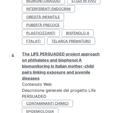
BIOMONITORAGGIO
STUDI IN VIVO
INTERFERENTI ENDOCRINI
OBESITÀ INFANTILE
PUBERTÀ PRECOCE
PLASTICIZZANTI
BISFENOLO A
FTALATI
TELARCA PREMATURO
The LIFE PERSUADED project approach
on phthalates and bisphenol A
biomonitoring in Italian mother-child
pairs linking exposure and juvenile
diseases
Contenuto Web
Descrizione generale del progetto Life
PERSUADED
CONTAMINANTI CHIMICI
EPIDEMIOLOGIA