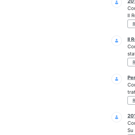
201
Co
Il 
Il 
Co
sta
Per
Co
tra
201
Co
Su 