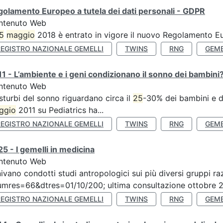
olamento Europeo a tutela dei dati personali - GDPR
ntenuto Web
5
maggio
2018 è entrato in vigore il nuovo Regolamento Eu
REGISTRO NAZIONALE GEMELLI
TWINS
RNG
GEME
1 - L’ambiente e i geni condizionano il sonno dei bambini
ntenuto Web
isturbi del sonno riguardano circa il
25
-30% dei bambini e de
ggio
2011 su Pediatrics ha...
REGISTRO NAZIONALE GEMELLI
TWINS
RNG
GEME
5 - I gemelli in medicina
ntenuto Web
ivano condotti studi antropologici sui più diversi gruppi raz
mres=66&dtres=01/10/200; ultima consultazione ottobre 20
REGISTRO NAZIONALE GEMELLI
TWINS
RNG
GEME