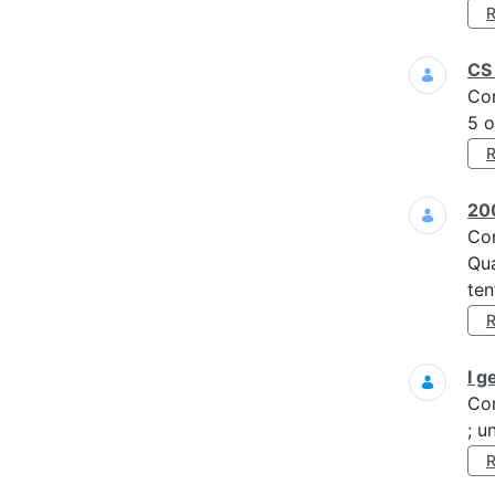
CS 
Co
5 o
200
Co
Qua
ten
I g
Co
; u