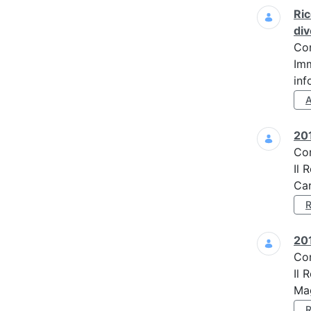
Ric
div
Co
Imm
inf
201
Co
Il 
Car
201
Co
Il 
Mag