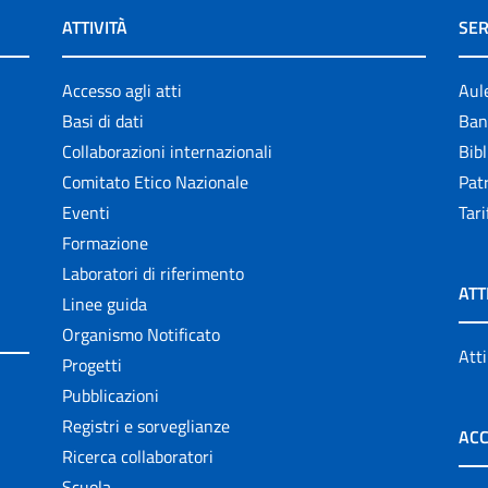
ATTIVITÀ
SER
Accesso agli atti
Aul
Basi di dati
Ban
Collaborazioni internazionali
Bibl
Comitato Etico Nazionale
Patr
Eventi
Tari
Formazione
Laboratori di riferimento
ATT
Linee guida
Organismo Notificato
Atti
Progetti
Pubblicazioni
Registri e sorveglianze
ACC
Ricerca collaboratori
Scuola