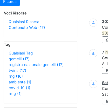
Ricerca
Voci Risorse
Ricerca
202
Qualsiasi Risorsa
Co
Contenuto Web
(17)
20
Tag
7
m
Qualsiasi Tag
Co
gemelli
(17)
All
registro nazionale gemelli
(17)
twins
(17)
rng
(16)
ambiente
(1)
Sa
covid-19
(1)
Co
rmg
(1)
Sa