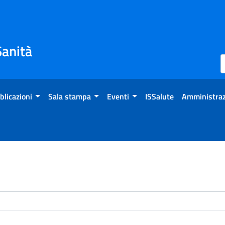
Sanità
blicazioni
Sala stampa
Eventi
ISSalute
Amministraz
enti