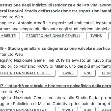
ostruzione degli indirizzi di residenza e dell’attività lavo
ersi fenotipi. Studio dell’associazione tra esposizioni amb
ntenuto Web
agine di Antonio Arnofi Le esposizioni ambientali, legate all
ormazione sempre più rilevante negli studi epidemiologici ed
AMBIENTE
REGISTRO NAZIONALE GEMELLI
TWINS
9 - Studio gemellare su degenerazione valvolare aortica 
ntenuto Web
Registro Nazionale Gemelli nel 2019 ha avviato un nuovo stu
diologico Monzino IRCCS di Milano, uno dei più importanti ce
REGISTRO NAZIONALE GEMELLI
TWINS
RNG
GEME
7 - Integrità cerebrale e benessere psicofisico della pers
ntenuto Web
Registro Nazionale Gemelli collabora allo Studio Radar pr
giore Policlinico di Milano. Obiettivo principale del progett
REGISTRO NAZIONALE GEMELLI
TWINS
RNG
GEME