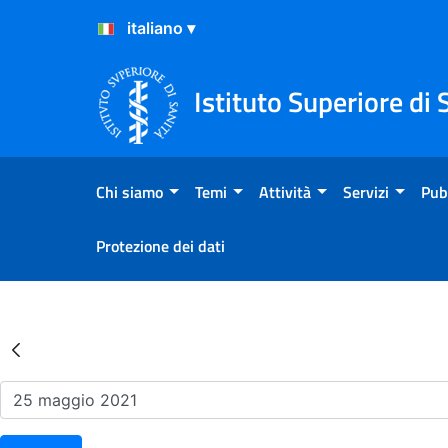
Salta al Contenuto
Salta al Footer
Istituto Superiore di 
Chi siamo
Temi
Attività
Servizi
Pub
Protezione dei dati
Risultati della Ricerca - Ev