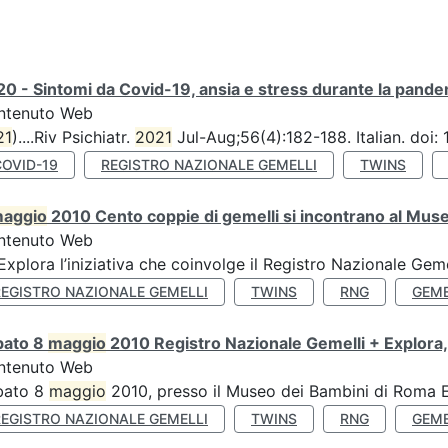
0 - Sintomi da Covid-19, ansia e stress durante la pandemi
ntenuto Web
21
)....Riv Psichiatr.
2021
Jul-Aug;56(4):182-188. Italian. doi
COVID-19
REGISTRO NAZIONALE GEMELLI
TWINS
aggio
2010 Cento coppie di gemelli si incontrano al Muse
ntenuto Web
’Explora l’iniziativa che coinvolge il Registro Nazionale Gemel
REGISTRO NAZIONALE GEMELLI
TWINS
RNG
GEME
bato 8
maggio
2010 Registro Nazionale Gemelli + Explora,
ntenuto Web
bato 8
maggio
2010, presso il Museo dei Bambini di Roma Ex
REGISTRO NAZIONALE GEMELLI
TWINS
RNG
GEME