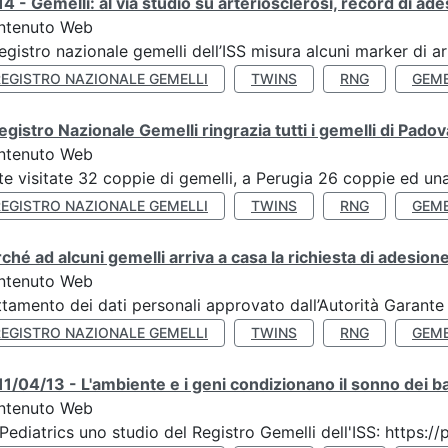
4 - Gemelli: al via studio su arteriosclerosi, record di ade
ntenuto Web
Registro nazionale gemelli dell’ISS misura alcuni marker di ar
REGISTRO NAZIONALE GEMELLI
TWINS
RNG
GEME
Registro Nazionale Gemelli ringrazia tutti i gemelli di Pado
ntenuto Web
te visitate 32 coppie di gemelli, a Perugia 26 coppie ed una 
REGISTRO NAZIONALE GEMELLI
TWINS
RNG
GEME
ché ad alcuni gemelli arriva a casa la richiesta di adesione
ntenuto Web
ttamento dei dati personali approvato dall’Autorità Garante
REGISTRO NAZIONALE GEMELLI
TWINS
RNG
GEME
1/04/13 - L'ambiente e i geni condizionano il sonno dei b
ntenuto Web
Pediatrics uno studio del Registro Gemelli dell'ISS: https