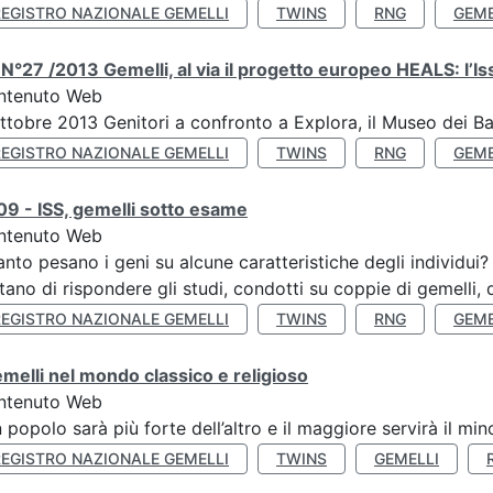
REGISTRO NAZIONALE GEMELLI
TWINS
RNG
GEME
N°27 /2013 Gemelli, al via il progetto europeo HEALS: l’Iss
ntenuto Web
ttobre 2013 Genitori a confronto a Explora, il Museo dei B
REGISTRO NAZIONALE GEMELLI
TWINS
RNG
GEME
9 - ISS, gemelli sotto esame
ntenuto Web
nto pesano i geni su alcune caratteristiche degli individui
tano di rispondere gli studi, condotti su coppie di gemelli, d
REGISTRO NAZIONALE GEMELLI
TWINS
RNG
GEME
emelli nel mondo classico e religioso
ntenuto Web
n popolo sarà più forte dell’altro e il maggiore servirà il mi
REGISTRO NAZIONALE GEMELLI
TWINS
GEMELLI