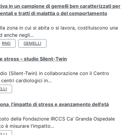
rativa in un campione di gemelli ben caratterizzati per
ientali e tratti di malattia o del comportamento
a zona in cui si abita o si lavora, costituiscono una
 anche negli...
RNG
GEMELLI
e stress – studio Silent-Twin
dio (Silent-Twin) in collaborazione con il Centro
ntri cardiologici in...
LLI
ona, l’impatto di stress e avanzamento dell’età
oposto della Fondazione IRCCS Ca’ Granda Ospedale
o è misurare l’impatto...
LLI