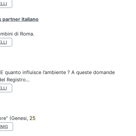
LLI
 partner italiano
ambini di Roma.
LLI
? E quanto influisce l’ambiente ? A queste domande
el Registro...
LLI
nore” (Genesi,
25
RMG