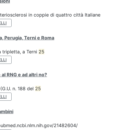
sioni
teriosclerosi in coppie di quattro città Italiane
LLI
va, Perugia, Terni e Roma
tripletta, a Terni
25
LLI
 al RNG e ad altri no?
 (G.U. n. 188 del
25
LLI
ambini
://pubmed.ncbi.nlm.nih.gov/21482604/