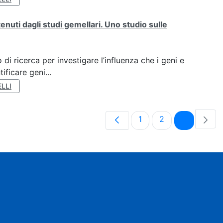
tenuti dagli studi gemellari. Uno studio sulle
di ricerca per investigare l’influenza che i geni e
ificare geni...
LLI
Pagina
Pagina
Pagina
1
2
3