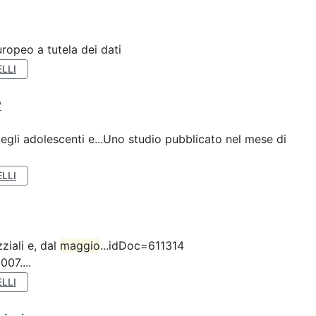
ropeo a tutela dei dati
LLI
?
gli adolescenti e...Uno studio pubblicato nel mese di
LLI
ziali e, dal
maggio
...idDoc=611314
07....
LLI