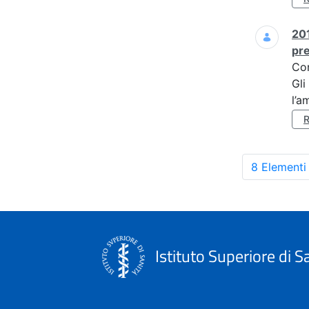
201
pre
Co
Gli
l’a
8 Elementi
Istituto Superiore di S