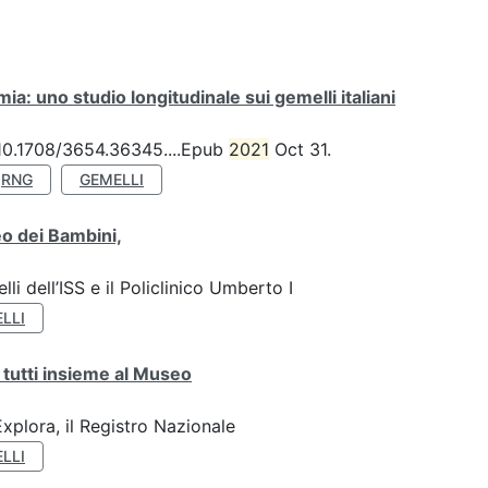
a: uno studio longitudinale sui gemelli italiani
: 10.1708/3654.36345....Epub
2021
Oct 31.
RNG
GEMELLI
o dei Bambini,
li dell’ISS e il Policlinico Umberto I
LLI
 tutti insieme al Museo
plora, il Registro Nazionale
LLI