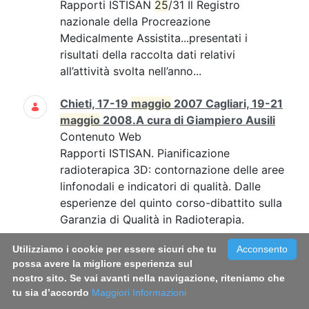
Rapporti ISTISAN
25
/31 Il Registro
nazionale della Procreazione
Medicalmente Assistita...presentati i
risultati della raccolta dati relativi
all’attività svolta nell’anno...
Chieti, 17-19
maggio
2007 Cagliari, 19-21
maggio
2008.A cura di Giampiero Ausili
Contenuto Web
Rapporti ISTISAN. Pianificazione
radioterapica 3D: contornazione delle aree
linfonodali e indicatori di qualità. Dalle
esperienze del quinto corso-dibattito sulla
Garanzia di Qualità in Radioterapia.
Utilizziamo i cookie per essere sicuri che tu
Acconsento
Rapporto ISTISAN 21/14 - Italian Blood
possa avere la migliore esperienza sul
System 2020: activity data,
nostro sito. Se vai avanti nella navigazione, riteniamo che
haemovigilance and epidemiological
tu sia d’accordo
Maggiori Informazioni
surveillance. Liviana Catalano, Vanessa