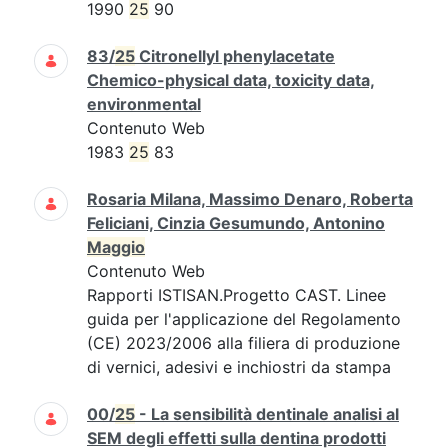
1990
25
90
83/
25
Citronellyl phenylacetate
Chemico-physical data, toxicity data,
environmental
Contenuto Web
1983
25
83
Rosaria Milana, Massimo Denaro, Roberta
Feliciani, Cinzia Gesumundo, Antonino
Maggio
Contenuto Web
Rapporti ISTISAN.Progetto CAST. Linee
guida per l'applicazione del Regolamento
(CE) 2023/2006 alla filiera di produzione
di vernici, adesivi e inchiostri da stampa
00/
25
- La sensibilità dentinale analisi al
SEM degli effetti sulla dentina prodotti