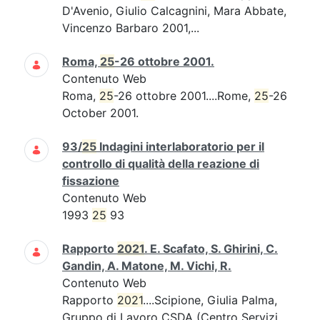
D'Avenio, Giulio Calcagnini, Mara Abbate,
Vincenzo Barbaro 2001,...
Roma,
25
-26 ottobre 2001.
Contenuto Web
Roma,
25
-26 ottobre 2001....Rome,
25
-26
October 2001.
93/
25
Indagini interlaboratorio per il
controllo di qualità della reazione di
fissazione
Contenuto Web
1993
25
93
Rapporto
2021
. E. Scafato, S. Ghirini, C.
Gandin, A. Matone, M. Vichi, R.
Contenuto Web
Rapporto
2021
....Scipione, Giulia Palma,
Gruppo di Lavoro CSDA (Centro Servizi