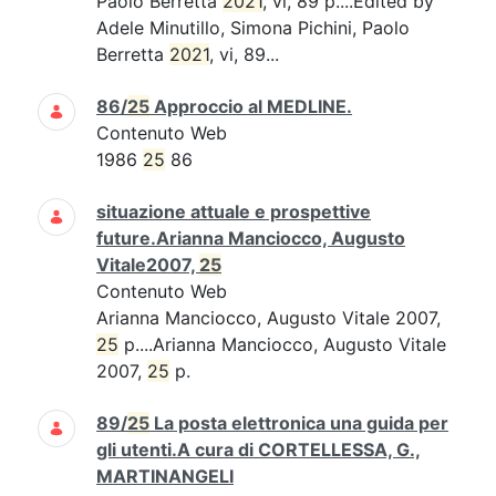
Paolo Berretta
2021
, vi, 89 p....Edited by
Adele Minutillo, Simona Pichini, Paolo
Berretta
2021
, vi, 89...
86/
25
Approccio al MEDLINE.
Contenuto Web
1986
25
86
situazione attuale e prospettive
future.Arianna Manciocco, Augusto
Vitale2007,
25
Contenuto Web
Arianna Manciocco, Augusto Vitale 2007,
25
p....Arianna Manciocco, Augusto Vitale
2007,
25
p.
89/
25
La posta elettronica una guida per
gli utenti.A cura di CORTELLESSA, G.,
MARTINANGELI