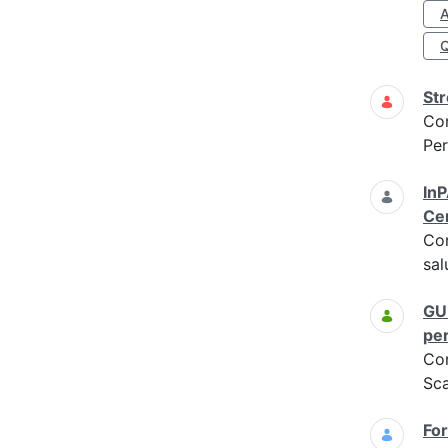
A
Str
Co
Per
InP
Cen
Co
sal
GU 
per
Co
Sc
For