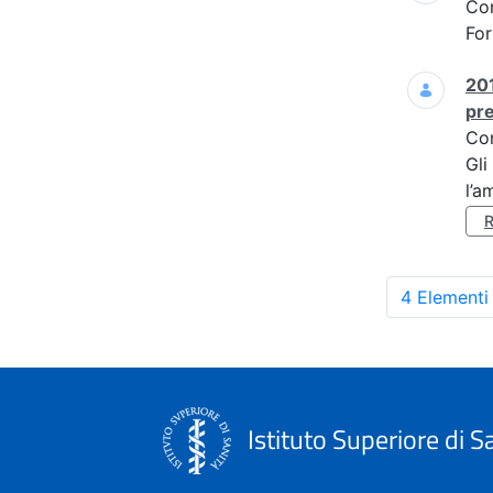
Co
For
201
pre
Co
Gli
l’a
4 Elementi
Istituto Superiore di S