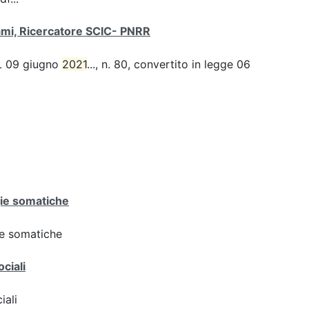
sami, Ricercatore SCIC- PNRR
 DL 09 giugno
2021
..., n. 80, convertito in legge 06
ogie somatiche
gie somatiche
ciali
iali