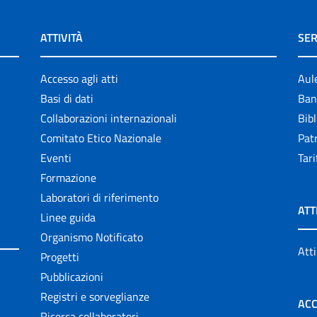
ATTIVITÀ
SER
Accesso agli atti
Aul
Basi di dati
Ban
Collaborazioni internazionali
Bibl
Comitato Etico Nazionale
Patr
Eventi
Tari
Formazione
Laboratori di riferimento
ATT
Linee guida
Organismo Notificato
Atti
Progetti
Pubblicazioni
Registri e sorveglianze
ACC
Ricerca collaboratori