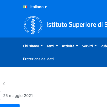
Salta al Contenuto
Salta al Footer
Istituto Superiore di 
Chi siamo
Temi
Attività
Servizi
Pub
Protezione dei dati
Risultati della Ricerca - Ev