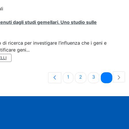
li
tenuti dagli studi gemellari. Uno studio sulle
di ricerca per investigare l’influenza che i geni e
ificare geni...
LLI
Pagina
Pagina
Pagina
Pagina
1
2
3
4