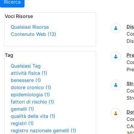
Ricerca
Voci Risorse
Ricerca
Dis
Qualsiasi Risorsa
Co
Contenuto Web
(13)
Dis
Tag
Pre
Co
Qualsiasi Tag
Pre
attività fisica
(1)
benessere
(1)
Str
dolore cronico
(1)
Co
epidemiologia
(1)
Str
fattori di rischio
(1)
gemelli
(1)
Do
qualità della vita
(1)
Co
registri
(1)
CA
registro nazionale gemelli
(1)
20