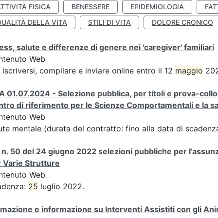
TTIVITÀ FISICA
BENESSERE
EPIDEMIOLOGIA
FAT
QUALITÀ DELLA VITA
STILI DI VITA
DOLORE CRONICO
ess, salute e differenze di genere nei 'caregiver' familiari
ntenuto Web
 iscriversi, compilare e inviare online entro il 12
maggio
202
A 01.07.2024 - Selezione pubblica, per titoli e prova-coll
tro di riferimento per le Scienze Comportamentali e la 
ntenuto Web
ute mentale (durata del contratto: fino alla data di scaden
n. 50 del 24 giugno 2022 selezioni pubbliche per l’assunz
 Varie Strutture
ntenuto Web
adenza:
25
luglio 2022.
mazione e informazione su Interventi Assistiti con gli Ani