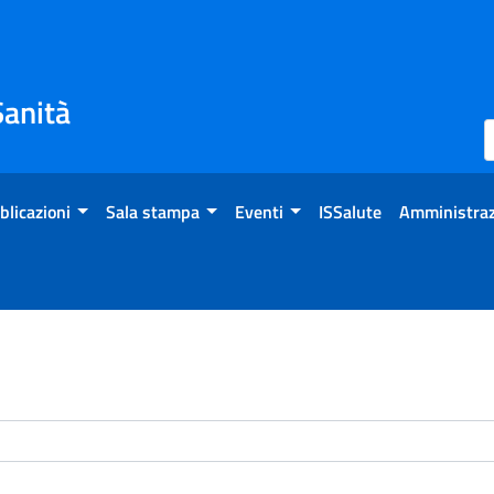
Sanità
blicazioni
Sala stampa
Eventi
ISSalute
Amministraz
enti