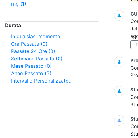
rng
(1)
GU 
Co
Durata
del
ag
In qualsiasi momento
Ora Passata
(0)
T
Passate 24 Ore
(0)
Settimana Passata
(0)
Pro
Mese Passato
(0)
Co
Anno Passato
(5)
Pro
Intervallo Personalizzato…
Stu
Co
Stu
Stu
Co
Stu