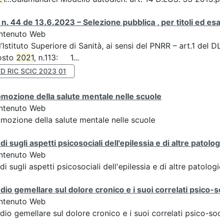
n. 44 de 13.6.2023 – Selezione pubblica , per titoli ed e
ntenuto Web
l’Istituto Superiore di Sanità, ai sensi del PNRR – art.1 del
osto
2021
, n.113: 1...
D RIC SCIC 2023 01
mozione della salute mentale nelle scuole
ntenuto Web
mozione della salute mentale nelle scuole
di sugli aspetti psicosociali dell'epilessia e di altre patol
ntenuto Web
di sugli aspetti psicosociali dell'epilessia e di altre patolo
dio gemellare sul dolore cronico e i suoi correlati psico-so
ntenuto Web
dio gemellare sul dolore cronico e i suoi correlati psico-soc