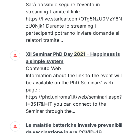
Sarà possibile seguire l'evento in
streaming tramite il link:
https://live.starleaf.com/OTg5NzU0MzY6N
zU0Njk1 Durante lo streaming i
partecipanti potranno inviare domande ai
relatori tramite...
XII Seminar PhD Day
2021
- Happiness is
a simple system
Contenuto Web
Information about the link to the event will
be available on the PhD Seminars’ web
page :
https://phd.uniroma1.it/web/seminari.aspx?
i=3517&l=IT you can connect to the
Seminar through the...
Le malattie batteriche invasive prevenibili
da vaccinazione in era COVID-19