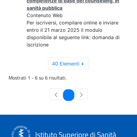
competenze di base del counselling, in
sanità pubblica
Contenuto Web
Per iscriversi, compilare online e inviare
entro il 21 marzo 2025 il modulo
disponibile al seguente link: domanda di
iscrizione
40 Elementi
Mostrati 1 - 6 su 6 risultati.
Pagina
1
Istituto Superiore di Sanità