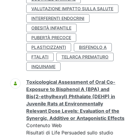
VALUTAZIONE IMPATTO SULLA SALUTE
INTERFERENTI ENDOCRINI
OBESITÀ INFANTILE
PUBERTÀ PRECOCE
PLASTICIZZANTI
BISFENOLO A
FTALATI
TELARCA PREMATURO
INQUINAME
Toxicological Assessment of Oral Co-
Exposure to Bisphenol A (BPA) and
Bis(2-ethylhexyl) Phthalate (DEHP) in
Juvenile Rats at Environmentally
Relevant Dose Levels: Evaluation of the
Synergic, Additive or Antagonistic Effects
Contenuto Web
Risultati di Life Persuaded sullo studio