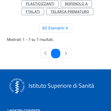
PLASTICIZZANTI
BISFENOLO A
FTALATI
TELARCA PREMATURO
40 Elementi
Mostrati 1 - 7 su 7 risultati.
Pagina
1
Istituto Superiore di Sanità
I NOSTRI CONTATTI