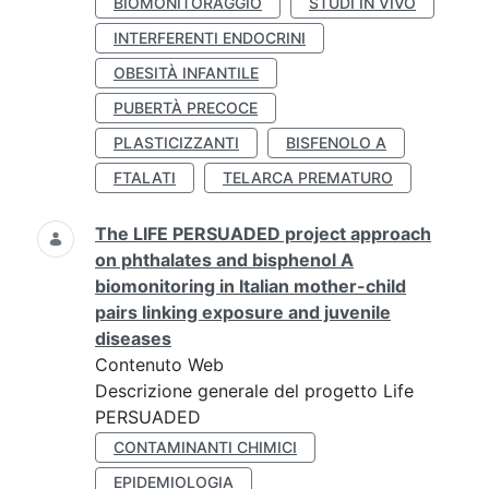
BIOMONITORAGGIO
STUDI IN VIVO
INTERFERENTI ENDOCRINI
OBESITÀ INFANTILE
PUBERTÀ PRECOCE
PLASTICIZZANTI
BISFENOLO A
FTALATI
TELARCA PREMATURO
The LIFE PERSUADED project approach
on phthalates and bisphenol A
biomonitoring in Italian mother-child
pairs linking exposure and juvenile
diseases
Contenuto Web
Descrizione generale del progetto Life
PERSUADED
CONTAMINANTI CHIMICI
EPIDEMIOLOGIA