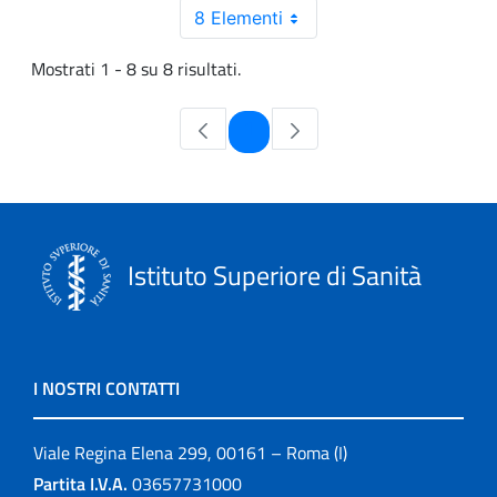
8 Elementi
Mostrati 1 - 8 su 8 risultati.
Pagina
1
Istituto Superiore di Sanità
I NOSTRI CONTATTI
Viale Regina Elena 299, 00161 – Roma (I)
Partita I.V.A.
03657731000