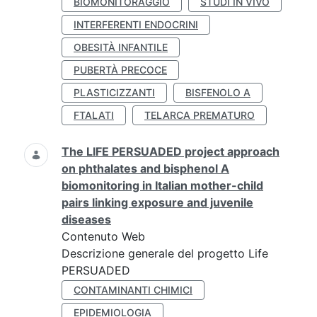
BIOMONITORAGGIO
STUDI IN VIVO
INTERFERENTI ENDOCRINI
OBESITÀ INFANTILE
PUBERTÀ PRECOCE
PLASTICIZZANTI
BISFENOLO A
FTALATI
TELARCA PREMATURO
The LIFE PERSUADED project approach
on phthalates and bisphenol A
biomonitoring in Italian mother-child
pairs linking exposure and juvenile
diseases
Contenuto Web
Descrizione generale del progetto Life
PERSUADED
CONTAMINANTI CHIMICI
EPIDEMIOLOGIA