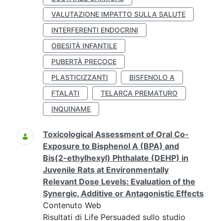
VALUTAZIONE IMPATTO SULLA SALUTE
INTERFERENTI ENDOCRINI
OBESITÀ INFANTILE
PUBERTÀ PRECOCE
PLASTICIZZANTI
BISFENOLO A
FTALATI
TELARCA PREMATURO
INQUINAME
Toxicological Assessment of Oral Co-
Exposure to Bisphenol A (BPA) and
Bis(2-ethylhexyl) Phthalate (DEHP) in
Juvenile Rats at Environmentally
Relevant Dose Levels: Evaluation of the
Synergic, Additive or Antagonistic Effects
Contenuto Web
Risultati di Life Persuaded sullo studio