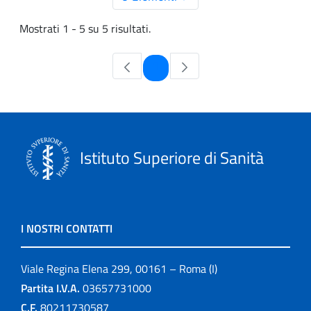
Mostrati 1 - 5 su 5 risultati.
Pagina
1
Istituto Superiore di Sanità
I NOSTRI CONTATTI
Viale Regina Elena 299, 00161 – Roma (I)
Partita I.V.A.
03657731000
C.F.
80211730587