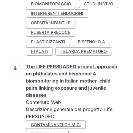
BIOMONITORAGGIO
STUDI IN VIVO
INTERFERENTI ENDOCRINI
OBESITÀ INFANTILE
PUBERTÀ PRECOCE
PLASTICIZZANTI
BISFENOLO A
FTALATI
TELARCA PREMATURO
The LIFE PERSUADED project approach
on phthalates and bisphenol A
biomonitoring in Italian mother-child
pairs linking exposure and juvenile
diseases
Contenuto Web
Descrizione generale del progetto Life
PERSUADED
CONTAMINANTI CHIMICI