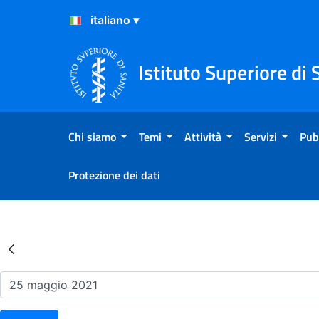
Salta al Contenuto
Salta al Footer
Istituto Superiore di 
Chi siamo
Temi
Attività
Servizi
Pub
Protezione dei dati
Risultati della Ricerca - Ev