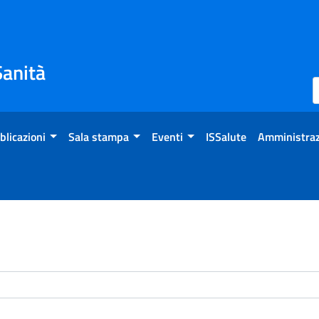
Sanità
blicazioni
Sala stampa
Eventi
ISSalute
Amministraz
enti