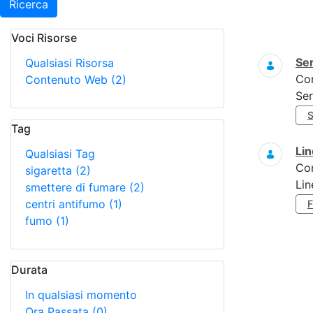
Ricerca
Voci Risorse
Ricerca
Ser
Qualsiasi Risorsa
Co
Contenuto Web
(2)
Ser
Tag
Lin
Qualsiasi Tag
Co
sigaretta
(2)
Lin
smettere di fumare
(2)
centri antifumo
(1)
fumo
(1)
Durata
In qualsiasi momento
Ora Passata
(0)