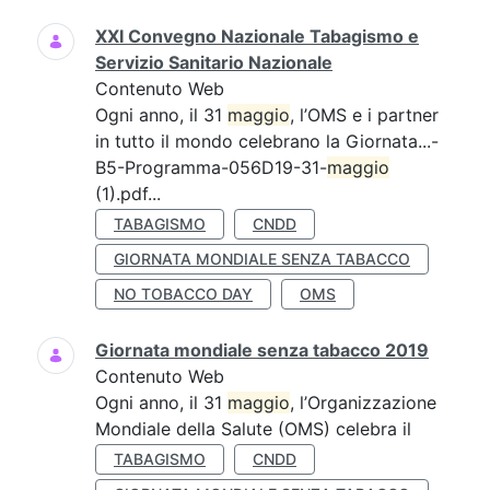
XXI Convegno Nazionale Tabagismo e
Servizio Sanitario Nazionale
Contenuto Web
Ogni anno, il 31
maggio
, l’OMS e i partner
in tutto il mondo celebrano la Giornata...-
B5-Programma-056D19-31-
maggio
(1).pdf...
TABAGISMO
CNDD
GIORNATA MONDIALE SENZA TABACCO
NO TOBACCO DAY
OMS
Giornata mondiale senza tabacco 2019
Contenuto Web
Ogni anno, il 31
maggio
, l’Organizzazione
Mondiale della Salute (OMS) celebra il
TABAGISMO
CNDD