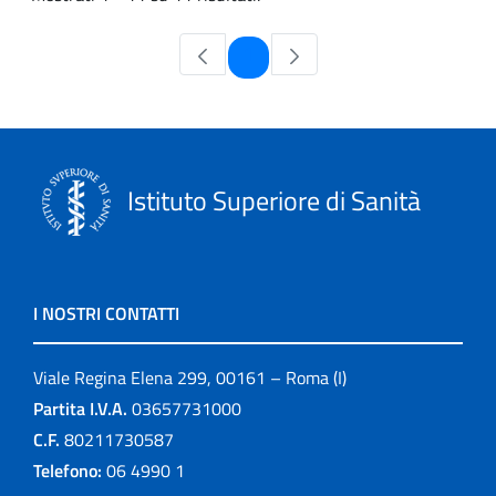
Pagina
1
Istituto Superiore di Sanità
I NOSTRI CONTATTI
Viale Regina Elena 299, 00161 – Roma (I)
Partita I.V.A.
03657731000
C.F.
80211730587
Telefono:
06 4990 1