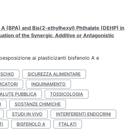
A (BPA) and Bis(2-ethylhexyl) Phthalate (DEHP) in
ation of the Synergic, Additive or Antagonistic
coesposizione ai plasticizanti bisfenolo A e
ISCHIO
SICUREZZA ALIMENTARE
RCATORI
INQUINAMENTO
ALUTE PUBBLICA
TOSSICOLOGIA
O
SOSTANZE CHIMICHE
STUDI IN VIVO
INTERFERENTI ENDOCRINI
TI
BISFENOLO A
FTALATI