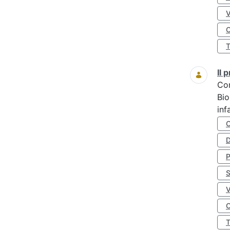
O
Il
Co
Bio
inf
D
S
O