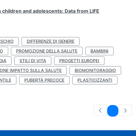
n children and adolescents: Data from LIFE
ISCHIO
DIFFERENZE DI GENERE
TO
PROMOZIONE DELLA SALUTE
BAMBINI
GIA
STILI DI VITA
PROGETTI EUROPEI
ONE IMPATTO SULLA SALUTE
BIOMONITORAGGIO
NTILE
PUBERTÀ PRECOCE
PLASTICIZZANTI
Pagina
1