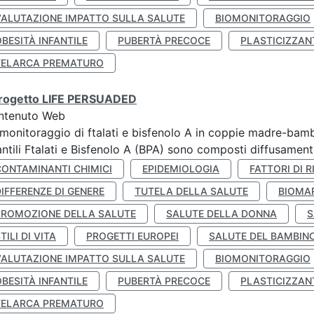
VALUTAZIONE IMPATTO SULLA SALUTE
BIOMONITORAGGIO
BESITÀ INFANTILE
PUBERTÀ PRECOCE
PLASTICIZZAN
TELARCA PREMATURO
 progetto LIFE PERSUADED
ntenuto Web
monitoraggio di ftalati e bisfenolo A in coppie madre-bamb
antili Ftalati e Bisfenolo A (BPA) sono composti diffusamente 
CONTAMINANTI CHIMICI
EPIDEMIOLOGIA
FATTORI DI R
IFFERENZE DI GENERE
TUTELA DELLA SALUTE
BIOMA
PROMOZIONE DELLA SALUTE
SALUTE DELLA DONNA
S
TILI DI VITA
PROGETTI EUROPEI
SALUTE DEL BAMBIN
VALUTAZIONE IMPATTO SULLA SALUTE
BIOMONITORAGGIO
BESITÀ INFANTILE
PUBERTÀ PRECOCE
PLASTICIZZAN
TELARCA PREMATURO