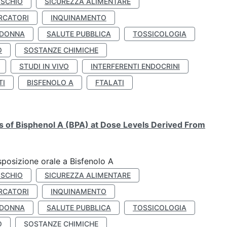
ISCHIO
SICUREZZA ALIMENTARE
RCATORI
INQUINAMENTO
 DONNA
SALUTE PUBBLICA
TOSSICOLOGIA
O
SOSTANZE CHIMICHE
STUDI IN VIVO
INTERFERENTI ENDOCRINI
TI
BISFENOLO A
FTALATI
ts of Bisphenol A (BPA) at Dose Levels Derived From
esposizione orale a Bisfenolo A
ISCHIO
SICUREZZA ALIMENTARE
RCATORI
INQUINAMENTO
 DONNA
SALUTE PUBBLICA
TOSSICOLOGIA
O
SOSTANZE CHIMICHE