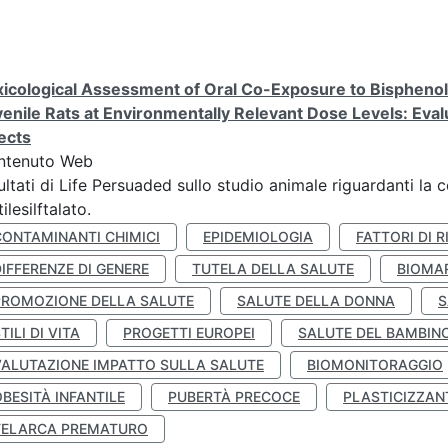
icological Assessment of Oral Co-Exposure to Bisphenol 
enile Rats at Environmentally Relevant Dose Levels: Evalu
ects
ntenuto Web
ultati di Life Persuaded sullo studio animale riguardanti la 
tilesilftalato.
CONTAMINANTI CHIMICI
EPIDEMIOLOGIA
FATTORI DI R
IFFERENZE DI GENERE
TUTELA DELLA SALUTE
BIOMA
PROMOZIONE DELLA SALUTE
SALUTE DELLA DONNA
S
TILI DI VITA
PROGETTI EUROPEI
SALUTE DEL BAMBIN
VALUTAZIONE IMPATTO SULLA SALUTE
BIOMONITORAGGIO
BESITÀ INFANTILE
PUBERTÀ PRECOCE
PLASTICIZZAN
TELARCA PREMATURO