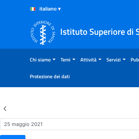
Salta al Contenuto
Salta al Footer
Istituto Superiore di 
Chi siamo
Temi
Attività
Servizi
Pub
Protezione dei dati
Risultati della Ricerca - Ev