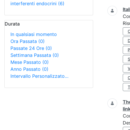
interferenti endocrini
(6)
Ita
Co
Ris
Durata
In qualsiasi momento
D
Ora Passata
(0)
Passate 24 Ore
(0)
Settimana Passata
(0)
S
Mese Passato
(0)
Anno Passato
(0)
Intervallo Personalizzato…
O
The
lin
Co
Des