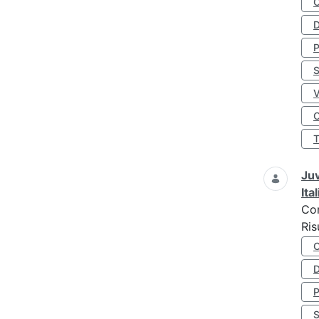
D
S
O
Juv
Ita
Co
Ris
D
S