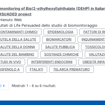
monitoring of Bis(2-ethylhexyl)phthalate (DEHP) in Italia
RSUADED project
ntenuto Web
ultati di Life Persuaded dello studio di biomonitoraggio
CONTAMINANTI CHIMICI
EPIDEMIOLOGIA
FATTORI DI R
TUTELA DELLA SALUTE
BIOMARCATORI
INQUINAMEN
SALUTE DELLA DONNA
SALUTE PUBBLICA
TOSSICOLO
SALUTE DEL BAMBINO
SOSTANZE CHIMICHE
VALUTAZI
TUDI IN VIVO
INTERFERENTI ENDOCRINI
OBESITÀ INFA
BISFENOLO A
FTALATI
TELARCA PREMATURO
Mostrati 1 - 6 su 6 risultati.
i