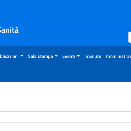
Sanità
blicazioni
Sala stampa
Eventi
ISSalute
Amministraz
enti