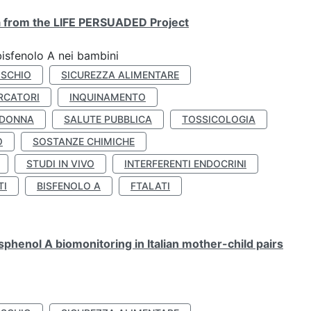
ta from the LIFE PERSUADED Project
bisfenolo A nei bambini
ISCHIO
SICUREZZA ALIMENTARE
RCATORI
INQUINAMENTO
 DONNA
SALUTE PUBBLICA
TOSSICOLOGIA
O
SOSTANZE CHIMICHE
STUDI IN VIVO
INTERFERENTI ENDOCRINI
TI
BISFENOLO A
FTALATI
henol A biomonitoring in Italian mother-child pairs