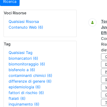
Ricerca
Voci Risorse
Ricerca
Tox
Qualsiasi Risorsa
Juv
Contenuto Web
(6)
Eff
Co
Tag
Ris
die
Qualsiasi Tag
biomarcatori
(6)
biomonitoraggio
(6)
D
bisfenolo a
(6)
contaminanti chimici
(6)
S
differenze di genere
(6)
epidemiologia
(6)
fattori di rischio
(6)
O
ftalati
(6)
inquinamento
(6)