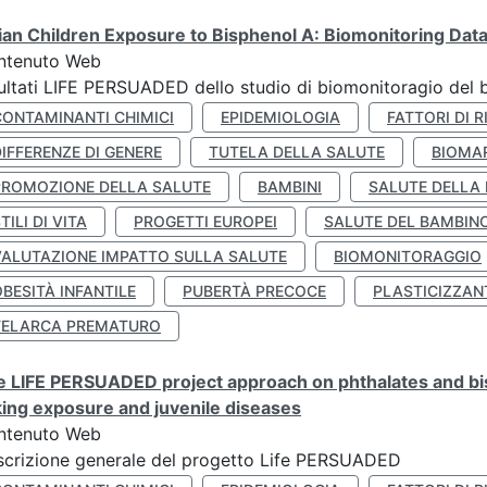
lian Children Exposure to Bisphenol A: Biomonitoring Da
ntenuto Web
ultati LIFE PERSUADED dello studio di biomonitoragio del 
CONTAMINANTI CHIMICI
EPIDEMIOLOGIA
FATTORI DI R
IFFERENZE DI GENERE
TUTELA DELLA SALUTE
BIOMA
PROMOZIONE DELLA SALUTE
BAMBINI
SALUTE DELLA
TILI DI VITA
PROGETTI EUROPEI
SALUTE DEL BAMBIN
VALUTAZIONE IMPATTO SULLA SALUTE
BIOMONITORAGGIO
BESITÀ INFANTILE
PUBERTÀ PRECOCE
PLASTICIZZAN
TELARCA PREMATURO
 LIFE PERSUADED project approach on phthalates and bisp
king exposure and juvenile diseases
ntenuto Web
crizione generale del progetto Life PERSUADED