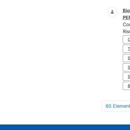
Bio
PE
Co
Ris
S
60 Element