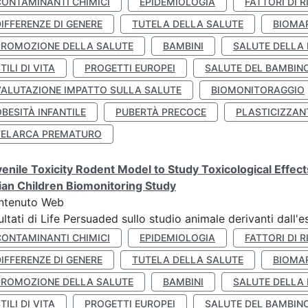
CONTAMINANTI CHIMICI
EPIDEMIOLOGIA
FATTORI DI R
IFFERENZE DI GENERE
TUTELA DELLA SALUTE
BIOMA
PROMOZIONE DELLA SALUTE
BAMBINI
SALUTE DELLA
TILI DI VITA
PROGETTI EUROPEI
SALUTE DEL BAMBIN
VALUTAZIONE IMPATTO SULLA SALUTE
BIOMONITORAGGIO
BESITÀ INFANTILE
PUBERTÀ PRECOCE
PLASTICIZZAN
TELARCA PREMATURO
enile Toxicity Rodent Model to Study Toxicological Effec
lian Children Biomonitoring Study
ntenuto Web
ultati di Life Persuaded sullo studio animale derivanti dall'
CONTAMINANTI CHIMICI
EPIDEMIOLOGIA
FATTORI DI R
IFFERENZE DI GENERE
TUTELA DELLA SALUTE
BIOMA
PROMOZIONE DELLA SALUTE
BAMBINI
SALUTE DELLA
TILI DI VITA
PROGETTI EUROPEI
SALUTE DEL BAMBIN