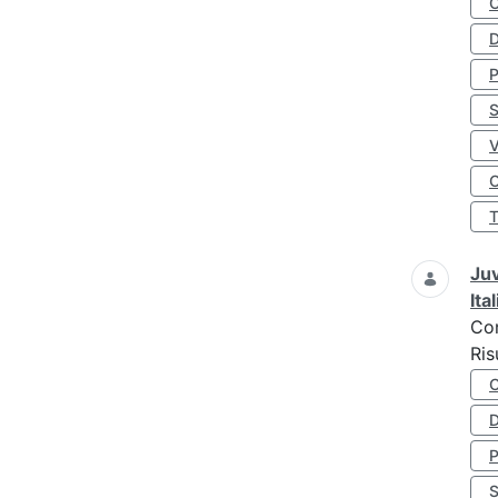
D
S
O
Juv
Ita
Co
Ris
D
S