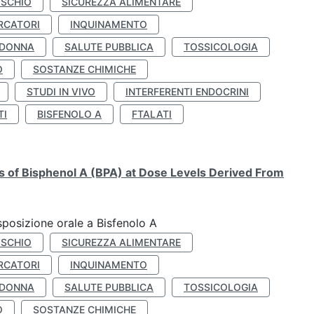
ISCHIO
SICUREZZA ALIMENTARE
RCATORI
INQUINAMENTO
 DONNA
SALUTE PUBBLICA
TOSSICOLOGIA
O
SOSTANZE CHIMICHE
STUDI IN VIVO
INTERFERENTI ENDOCRINI
TI
BISFENOLO A
FTALATI
ts of Bisphenol A (BPA) at Dose Levels Derived From
esposizione orale a Bisfenolo A
ISCHIO
SICUREZZA ALIMENTARE
RCATORI
INQUINAMENTO
 DONNA
SALUTE PUBBLICA
TOSSICOLOGIA
O
SOSTANZE CHIMICHE