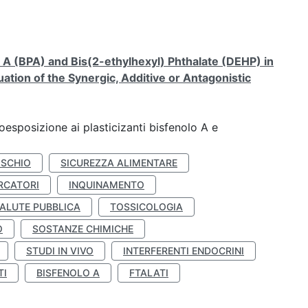
A (BPA) and Bis(2-ethylhexyl) Phthalate (DEHP) in
ation of the Synergic, Additive or Antagonistic
coesposizione ai plasticizanti bisfenolo A e
ISCHIO
SICUREZZA ALIMENTARE
RCATORI
INQUINAMENTO
ALUTE PUBBLICA
TOSSICOLOGIA
O
SOSTANZE CHIMICHE
STUDI IN VIVO
INTERFERENTI ENDOCRINI
TI
BISFENOLO A
FTALATI