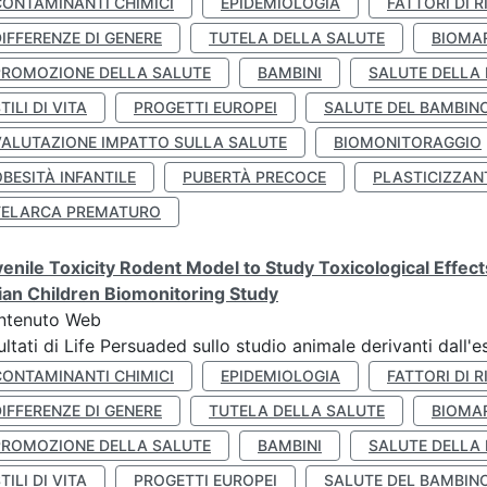
CONTAMINANTI CHIMICI
EPIDEMIOLOGIA
FATTORI DI R
IFFERENZE DI GENERE
TUTELA DELLA SALUTE
BIOMA
PROMOZIONE DELLA SALUTE
BAMBINI
SALUTE DELLA
TILI DI VITA
PROGETTI EUROPEI
SALUTE DEL BAMBIN
VALUTAZIONE IMPATTO SULLA SALUTE
BIOMONITORAGGIO
BESITÀ INFANTILE
PUBERTÀ PRECOCE
PLASTICIZZAN
TELARCA PREMATURO
enile Toxicity Rodent Model to Study Toxicological Effec
lian Children Biomonitoring Study
ntenuto Web
ultati di Life Persuaded sullo studio animale derivanti dall'
CONTAMINANTI CHIMICI
EPIDEMIOLOGIA
FATTORI DI R
IFFERENZE DI GENERE
TUTELA DELLA SALUTE
BIOMA
PROMOZIONE DELLA SALUTE
BAMBINI
SALUTE DELLA
TILI DI VITA
PROGETTI EUROPEI
SALUTE DEL BAMBIN