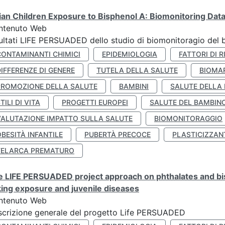
lian Children Exposure to Bisphenol A: Biomonitoring Da
ntenuto Web
ultati LIFE PERSUADED dello studio di biomonitoragio del 
CONTAMINANTI CHIMICI
EPIDEMIOLOGIA
FATTORI DI R
IFFERENZE DI GENERE
TUTELA DELLA SALUTE
BIOMA
PROMOZIONE DELLA SALUTE
BAMBINI
SALUTE DELLA
TILI DI VITA
PROGETTI EUROPEI
SALUTE DEL BAMBIN
VALUTAZIONE IMPATTO SULLA SALUTE
BIOMONITORAGGIO
BESITÀ INFANTILE
PUBERTÀ PRECOCE
PLASTICIZZAN
TELARCA PREMATURO
 LIFE PERSUADED project approach on phthalates and bisp
king exposure and juvenile diseases
ntenuto Web
crizione generale del progetto Life PERSUADED