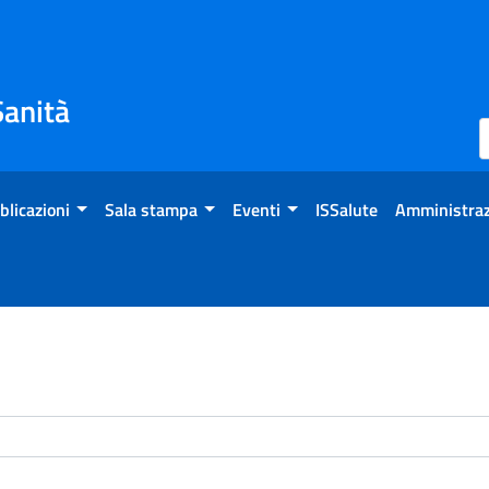
Sanità
blicazioni
Sala stampa
Eventi
ISSalute
Amministraz
enti