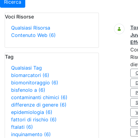
Ricerca
Voci Risorse
Ricerca
Tox
Qualsiasi Risorsa
Juv
Contenuto Web
(6)
Eff
Co
Tag
Ris
die
Qualsiasi Tag
biomarcatori
(6)
biomonitoraggio
(6)
D
bisfenolo a
(6)
contaminanti chimici
(6)
S
differenze di genere
(6)
epidemiologia
(6)
fattori di rischio
(6)
O
ftalati
(6)
inquinamento
(6)