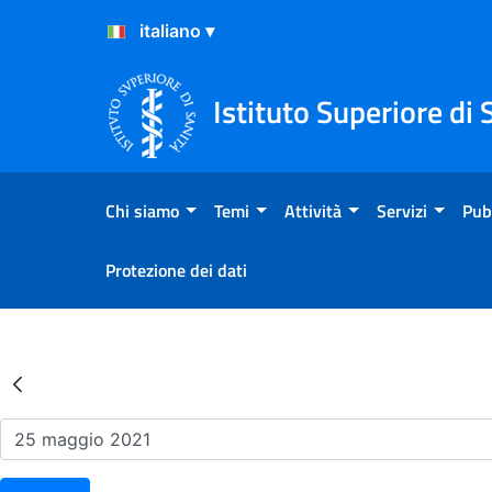
Salta al Contenuto
Salta al Footer
Istituto Superiore di 
Chi siamo
Temi
Attività
Servizi
Pub
Protezione dei dati
Risultati della Ricerca - Ev