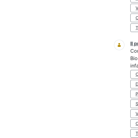
O
Il
Co
Bio
inf
D
S
O