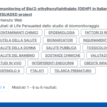
monitoring of Bis(2-ethylhexyl)phthalate (DEHP) in Italia
RSUADED project
ntenuto Web
ultati di Life Persuaded dello studio di biomonitoraggio
CONTAMINANTI CHIMICI
EPIDEMIOLOGIA
FATTORI DI R
TUTELA DELLA SALUTE
BIOMARCATORI
INQUINAMEN
SALUTE DELLA DONNA
SALUTE PUBBLICA
TOSSICOLO
SALUTE DEL BAMBINO
SOSTANZE CHIMICHE
VALUTAZI
TUDI IN VIVO
INTERFERENTI ENDOCRINI
OBESITÀ INFA
BISFENOLO A
FTALATI
TELARCA PREMATURO
Mostrati 1 - 6 su 6 risultati.
i