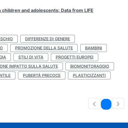
n children and adolescents: Data from LIFE
ISCHIO
DIFFERENZE DI GENERE
TO
PROMOZIONE DELLA SALUTE
BAMBINI
GIA
STILI DI VITA
PROGETTI EUROPEI
ONE IMPATTO SULLA SALUTE
BIOMONITORAGGIO
NTILE
PUBERTÀ PRECOCE
PLASTICIZZANTI
Pagina
1