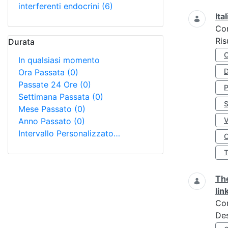
interferenti endocrini
(6)
Ita
Co
Ris
Durata
In qualsiasi momento
D
Ora Passata
(0)
Passate 24 Ore
(0)
Settimana Passata
(0)
S
Mese Passato
(0)
Anno Passato
(0)
Intervallo Personalizzato…
O
The
lin
Co
Des