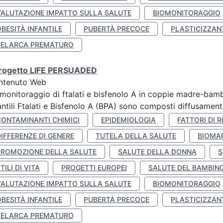
VALUTAZIONE IMPATTO SULLA SALUTE
BIOMONITORAGGIO
BESITÀ INFANTILE
PUBERTÀ PRECOCE
PLASTICIZZAN
TELARCA PREMATURO
 progetto LIFE PERSUADED
ntenuto Web
monitoraggio di ftalati e bisfenolo A in coppie madre-bamb
antili Ftalati e Bisfenolo A (BPA) sono composti diffusamente 
CONTAMINANTI CHIMICI
EPIDEMIOLOGIA
FATTORI DI R
IFFERENZE DI GENERE
TUTELA DELLA SALUTE
BIOMA
PROMOZIONE DELLA SALUTE
SALUTE DELLA DONNA
S
TILI DI VITA
PROGETTI EUROPEI
SALUTE DEL BAMBIN
VALUTAZIONE IMPATTO SULLA SALUTE
BIOMONITORAGGIO
BESITÀ INFANTILE
PUBERTÀ PRECOCE
PLASTICIZZAN
TELARCA PREMATURO