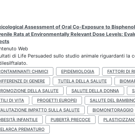
icological Assessment of Oral Co-Exposure to Bisphenol 
enile Rats at Environmentally Relevant Dose Levels: Evalu
ects
ntenuto Web
ultati di Life Persuaded sullo studio animale riguardanti la 
tilesilftalato.
CONTAMINANTI CHIMICI
EPIDEMIOLOGIA
FATTORI DI R
IFFERENZE DI GENERE
TUTELA DELLA SALUTE
BIOMA
PROMOZIONE DELLA SALUTE
SALUTE DELLA DONNA
S
TILI DI VITA
PROGETTI EUROPEI
SALUTE DEL BAMBIN
VALUTAZIONE IMPATTO SULLA SALUTE
BIOMONITORAGGIO
BESITÀ INFANTILE
PUBERTÀ PRECOCE
PLASTICIZZAN
TELARCA PREMATURO