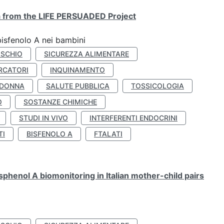
ta from the LIFE PERSUADED Project
bisfenolo A nei bambini
ISCHIO
SICUREZZA ALIMENTARE
RCATORI
INQUINAMENTO
 DONNA
SALUTE PUBBLICA
TOSSICOLOGIA
O
SOSTANZE CHIMICHE
STUDI IN VIVO
INTERFERENTI ENDOCRINI
TI
BISFENOLO A
FTALATI
henol A biomonitoring in Italian mother-child pairs