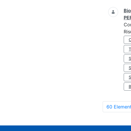
Bio
PE
Co
Ris
S
60 Element