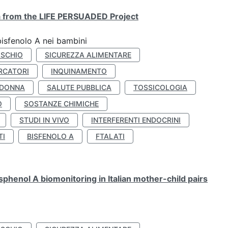
ta from the LIFE PERSUADED Project
bisfenolo A nei bambini
ISCHIO
SICUREZZA ALIMENTARE
RCATORI
INQUINAMENTO
 DONNA
SALUTE PUBBLICA
TOSSICOLOGIA
O
SOSTANZE CHIMICHE
STUDI IN VIVO
INTERFERENTI ENDOCRINI
TI
BISFENOLO A
FTALATI
henol A biomonitoring in Italian mother-child pairs