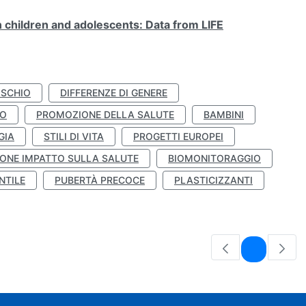
n children and adolescents: Data from LIFE
ISCHIO
DIFFERENZE DI GENERE
TO
PROMOZIONE DELLA SALUTE
BAMBINI
GIA
STILI DI VITA
PROGETTI EUROPEI
ONE IMPATTO SULLA SALUTE
BIOMONITORAGGIO
NTILE
PUBERTÀ PRECOCE
PLASTICIZZANTI
Pagina
1