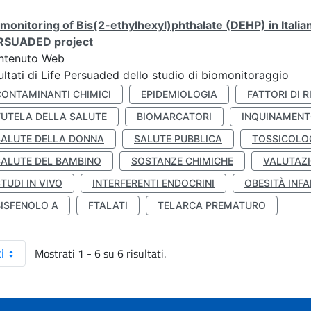
monitoring of Bis(2-ethylhexyl)phthalate (DEHP) in Italia
RSUADED project
ntenuto Web
ultati di Life Persuaded dello studio di biomonitoraggio
CONTAMINANTI CHIMICI
EPIDEMIOLOGIA
FATTORI DI R
TUTELA DELLA SALUTE
BIOMARCATORI
INQUINAMEN
SALUTE DELLA DONNA
SALUTE PUBBLICA
TOSSICOLO
SALUTE DEL BAMBINO
SOSTANZE CHIMICHE
VALUTAZI
TUDI IN VIVO
INTERFERENTI ENDOCRINI
OBESITÀ INFA
BISFENOLO A
FTALATI
TELARCA PREMATURO
Mostrati 1 - 6 su 6 risultati.
i