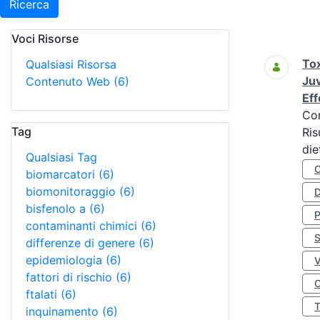
Ricerca
Voci Risorse
Ricerca
Tox
Qualsiasi Risorsa
Juv
Contenuto Web
(6)
Eff
Co
Tag
Ris
die
Qualsiasi Tag
biomarcatori
(6)
biomonitoraggio
(6)
D
bisfenolo a
(6)
contaminanti chimici
(6)
S
differenze di genere
(6)
epidemiologia
(6)
fattori di rischio
(6)
O
ftalati
(6)
inquinamento
(6)