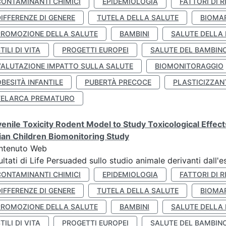
CONTAMINANTI CHIMICI
EPIDEMIOLOGIA
FATTORI DI R
IFFERENZE DI GENERE
TUTELA DELLA SALUTE
BIOMA
PROMOZIONE DELLA SALUTE
BAMBINI
SALUTE DELLA
TILI DI VITA
PROGETTI EUROPEI
SALUTE DEL BAMBIN
VALUTAZIONE IMPATTO SULLA SALUTE
BIOMONITORAGGIO
BESITÀ INFANTILE
PUBERTÀ PRECOCE
PLASTICIZZAN
TELARCA PREMATURO
enile Toxicity Rodent Model to Study Toxicological Effec
lian Children Biomonitoring Study
ntenuto Web
ultati di Life Persuaded sullo studio animale derivanti dall'
CONTAMINANTI CHIMICI
EPIDEMIOLOGIA
FATTORI DI R
IFFERENZE DI GENERE
TUTELA DELLA SALUTE
BIOMA
PROMOZIONE DELLA SALUTE
BAMBINI
SALUTE DELLA
TILI DI VITA
PROGETTI EUROPEI
SALUTE DEL BAMBIN