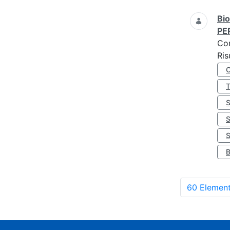
Bio
PE
Co
Ris
S
60 Element