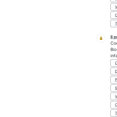
O
Il
Co
Bio
inf
D
S
O