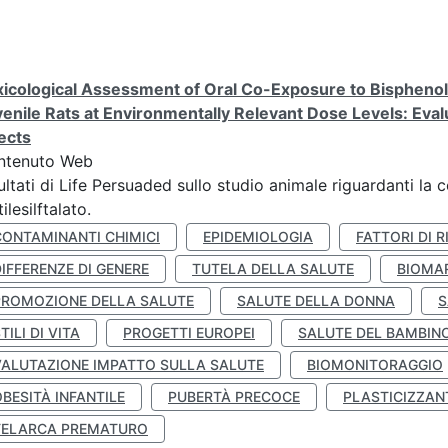
icological Assessment of Oral Co-Exposure to Bisphenol 
enile Rats at Environmentally Relevant Dose Levels: Evalu
ects
ntenuto Web
ultati di Life Persuaded sullo studio animale riguardanti la 
tilesilftalato.
CONTAMINANTI CHIMICI
EPIDEMIOLOGIA
FATTORI DI R
IFFERENZE DI GENERE
TUTELA DELLA SALUTE
BIOMA
PROMOZIONE DELLA SALUTE
SALUTE DELLA DONNA
S
TILI DI VITA
PROGETTI EUROPEI
SALUTE DEL BAMBIN
VALUTAZIONE IMPATTO SULLA SALUTE
BIOMONITORAGGIO
BESITÀ INFANTILE
PUBERTÀ PRECOCE
PLASTICIZZAN
TELARCA PREMATURO