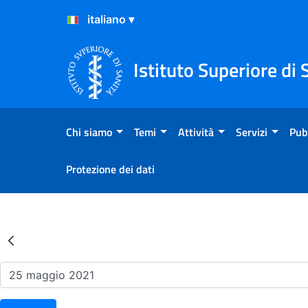
Salta al Contenuto
Salta al Footer
Istituto Superiore di 
Chi siamo
Temi
Attività
Servizi
Pub
Protezione dei dati
Risultati della Ricerca - Ev