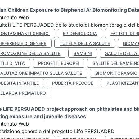
lian Children Exposure to Bisphenol A: Biomonitoring Da
ntenuto Web
ultati LIFE PERSUADED dello studio di biomonitoragio del 
CONTAMINANTI CHIMICI
EPIDEMIOLOGIA
FATTORI DI R
IFFERENZE DI GENERE
TUTELA DELLA SALUTE
BIOMA
PROMOZIONE DELLA SALUTE
BAMBINI
SALUTE DELLA
TILI DI VITA
PROGETTI EUROPEI
SALUTE DEL BAMBIN
VALUTAZIONE IMPATTO SULLA SALUTE
BIOMONITORAGGIO
BESITÀ INFANTILE
PUBERTÀ PRECOCE
PLASTICIZZAN
TELARCA PREMATURO
 LIFE PERSUADED project approach on phthalates and bisp
king exposure and juvenile diseases
ntenuto Web
crizione generale del progetto Life PERSUADED