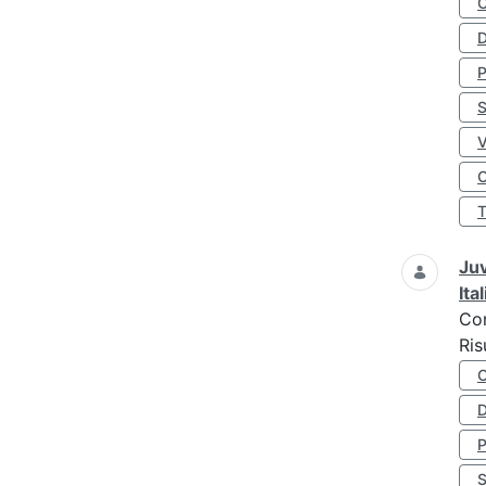
D
S
O
Juv
Ita
Co
Ris
D
S