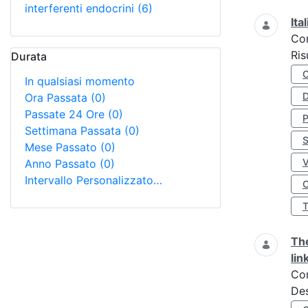
interferenti endocrini
(6)
Ita
Co
Ris
Durata
In qualsiasi momento
D
Ora Passata
(0)
Passate 24 Ore
(0)
Settimana Passata
(0)
S
Mese Passato
(0)
Anno Passato
(0)
Intervallo Personalizzato…
O
The
lin
Co
Des