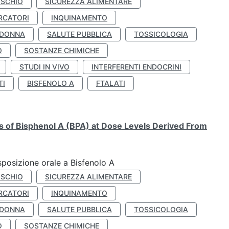
ISCHIO
SICUREZZA ALIMENTARE
RCATORI
INQUINAMENTO
 DONNA
SALUTE PUBBLICA
TOSSICOLOGIA
O
SOSTANZE CHIMICHE
STUDI IN VIVO
INTERFERENTI ENDOCRINI
TI
BISFENOLO A
FTALATI
ts of Bisphenol A (BPA) at Dose Levels Derived From
esposizione orale a Bisfenolo A
ISCHIO
SICUREZZA ALIMENTARE
RCATORI
INQUINAMENTO
 DONNA
SALUTE PUBBLICA
TOSSICOLOGIA
O
SOSTANZE CHIMICHE