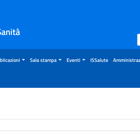
Sanità
blicazioni
Sala stampa
Eventi
ISSalute
Amministraz
enti