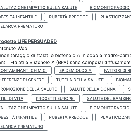
VALUTAZIONE IMPATTO SULLA SALUTE
BIOMONITORAGGIO
BESITÀ INFANTILE
PUBERTÀ PRECOCE
PLASTICIZZAN
TELARCA PREMATURO
 progetto LIFE PERSUADED
ntenuto Web
monitoraggio di ftalati e bisfenolo A in coppie madre-bamb
antili Ftalati e Bisfenolo A (BPA) sono composti diffusamente 
CONTAMINANTI CHIMICI
EPIDEMIOLOGIA
FATTORI DI R
IFFERENZE DI GENERE
TUTELA DELLA SALUTE
BIOMA
PROMOZIONE DELLA SALUTE
SALUTE DELLA DONNA
S
TILI DI VITA
PROGETTI EUROPEI
SALUTE DEL BAMBIN
VALUTAZIONE IMPATTO SULLA SALUTE
BIOMONITORAGGIO
BESITÀ INFANTILE
PUBERTÀ PRECOCE
PLASTICIZZAN
TELARCA PREMATURO