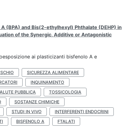
A (BPA) and Bis(2-ethylhexyl) Phthalate (DEHP) in
ation of the Synergic, Additive or Antagonistic
coesposizione ai plasticizanti bisfenolo A e
ISCHIO
SICUREZZA ALIMENTARE
RCATORI
INQUINAMENTO
ALUTE PUBBLICA
TOSSICOLOGIA
O
SOSTANZE CHIMICHE
STUDI IN VIVO
INTERFERENTI ENDOCRINI
TI
BISFENOLO A
FTALATI